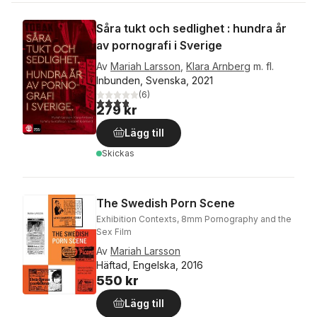
Såra tukt och sedlighet : hundra år
av pornografi i Sverige
Av
Mariah Larsson
,
Klara Arnberg
m. fl.
Inbunden, Svenska, 2021
(
6
)
3,8
utav 5 stjärnor. Totalt antal röster:
279 kr
Lägg till
Skickas
The Swedish Porn Scene
Exhibition Contexts, 8mm Pornography and the
Sex Film
Av
Mariah Larsson
Häftad, Engelska, 2016
550 kr
Lägg till