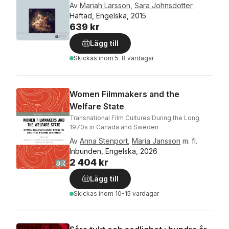
Av
Mariah Larsson
,
Sara Johnsdotter
Häftad, Engelska, 2015
639 kr
Lägg till
Skickas
inom 5-8 vardagar
Women Filmmakers and the
Welfare State
Transnational Film Cultures During the Long
1970s in Canada and Sweden
Av
Anna Stenport
,
Maria Jansson
m. fl.
Inbunden, Engelska, 2026
2 404 kr
Lägg till
Skickas
inom 10-15 vardagar