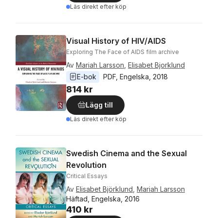
Läs direkt efter köp
Visual History of HIV/AIDS
Exploring The Face of AIDS film archive
Av
Mariah Larsson
,
Elisabet Bjorklund
E-bok
PDF
, 
Engelska
, 
2018
814 kr
Lägg till
Läs direkt efter köp
Swedish Cinema and the Sexual
Revolution
Critical Essays
Av
Elisabet Björklund
,
Mariah Larsson
Häftad, Engelska, 2016
410 kr