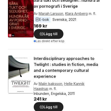
Såra tukt och sedlighet : hundra år
av pornografi i Sverige
Av
Mariah Larsson
,
Klara Arnberg
m. fl.
E-bok
Svenska
, 
2021
169 kr
Lägg till
Läs direkt efter köp
Interdisciplinary approaches to
Twilight : studies in fiction, media
and a contemporary cultural
experience
Av
Malin Isaksson
,
Helle Kannik
Haastrup
m. fl.
Inbunden, Engelska, 2011
241 kr
Lägg till