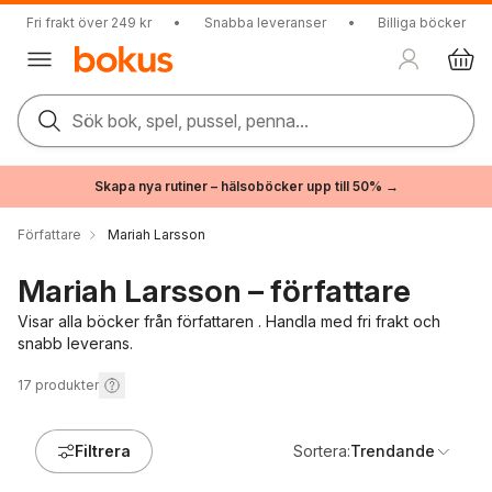
Fri frakt över 249 kr
•
Snabba leveranser
•
Billiga böcker
Sök bok, spel, pussel, penna...
Skapa nya rutiner – hälsoböcker upp till 50% →
Författare
Mariah Larsson
Mariah Larsson – författare
Visar alla böcker från författaren . Handla med fri frakt och
snabb leverans.
17
produkter
Filtrera
Sortera:
Trendande