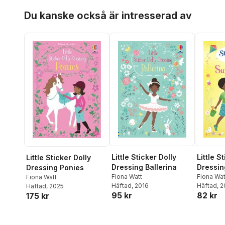
Hoppa över listan
Du kanske också är intresserad av
Little Sticker Dolly
Little S
Little Sticker Dolly
Dressing Ballerina
Dressi
Dressing Ponies
Fiona Watt
Fiona Wat
Fiona Watt
Häftad
, 2016
Häftad
, 
Häftad
, 2025
95 kr
82 kr
175 kr