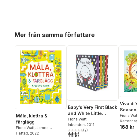
Hoppa över listan
Mer från samma författare
Vivaldi
Baby's Very First Black
Season
and White Little
Måla, klottra &
Fiona Wat
Library
Fiona Watt
Kartonna
färglägg
Inbunden
, 2011
168 kr
Fiona Watt
,
James
(
2
)
3,5
utav 5 stjärnor. Totalt antal röster:
Maclaine
Häftad
, 2022
111 kr