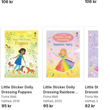
106 kr
106 kr
Little Sticker Dolly
Little Sticker Dolly
Little Sticker 
Dressing Puppies
Dressing Rainbow
Dressing Prin
Fiona Watt
Fairy
Fiona Watt
Fiona Watt
Häftad
, 2019
Häftad
, 2020
Häftad
, 2016
95 kr
95 kr
82 kr