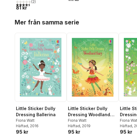
(
2
)
4,5
utav 5 stjärnor. Totalt antal röster:
81 kr
Hoppa över listan
Mer från samma serie
Little Sticker Dolly
Little S
Little Sticker Dolly
Dressing Ballerina
Dressin
Dressing Woodland
Fiona Watt
Fiona Wat
Fairy
Fiona Watt
Häftad
, 2016
Häftad
, 
Häftad
, 2019
95 kr
95 kr
95 kr