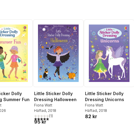
ticker Dolly
Little Sticker Dolly
Little Sticker Dolly
ng Summer Fun
Dressing Halloween
Dressing Unicorns
t
Fiona Watt
Fiona Watt
2026
Häftad
, 2018
Häftad
, 2018
82 kr
(
1
)
5,0
utav 5 stjärnor. Totalt antal röster:
95 kr