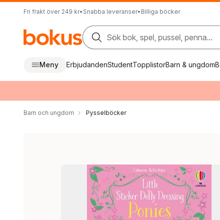
Fri frakt över 249 kr
•
Snabba leveranser
•
Billiga böcker
Sök bok, spel, pussel, penna...
Meny
Erbjudanden
Student
Topplistor
Barn & ungdom
B
Barn och ungdom
Pysselböcker