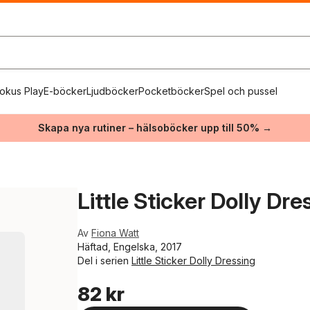
okus Play
E-böcker
Ljudböcker
Pocketböcker
Spel och pussel
Skapa nya rutiner – hälsoböcker upp till 50% →
Little Sticker Dolly Dr
Av
Fiona Watt
Häftad, Engelska, 2017
Del i serien
Little Sticker Dolly Dressing
82 kr