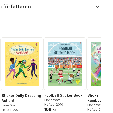
 författaren
Football Sticker Book
Sticker Dolly 
Sticker Dolly Dressing
Fiona Watt
Rainbow Unic
Action!
Häftad
, 2010
Fiona Watt
Fiona Watt
106 kr
Häftad
, 2023
Häftad
, 2022