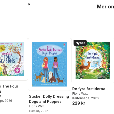
Mer om
Nyhet
's The Four
De fyra årstiderna
s
Fiona Watt
Sticker Dolly Dressing
t
Kartonnage
, 2026
ge
, 2026
Dogs and Puppies
229 kr
Fiona Watt
Häftad
, 2022