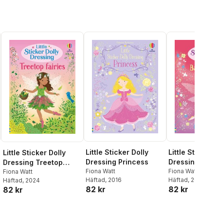
Little Sticker Dolly
Little Sticker 
Little Sticker Dolly
Dressing Princess
Dressing Balle
Dressing Treetop
Fiona Watt
Fiona Watt
Fairies
Fiona Watt
Häftad
, 2016
Häftad
, 2025
Häftad
, 2024
82 kr
82 kr
82 kr