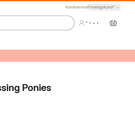
Kundservice
Företagskund?
essing Ponies