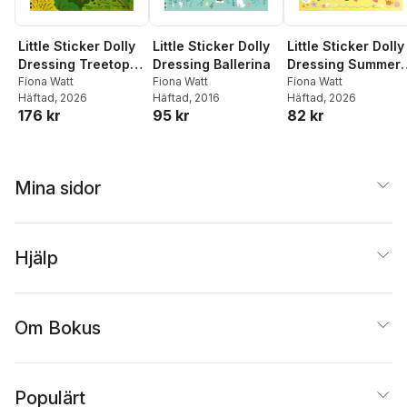
Little Sticker Dolly
Little Sticker Dolly
Little Sticker Dolly
Dressing Ballerina
Dressing Summer
Dressing Treetop
Fiona Watt
Fun
Fiona Watt
Fairies
Fiona Watt
Häftad
, 2016
Häftad
, 2026
Häftad
, 2026
95 kr
82 kr
176 kr
Mina sidor
Hjälp
Om Bokus
Populärt