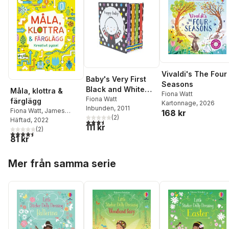
Vivaldi's The Four
Baby's Very First
Seasons
Black and White
Måla, klottra &
Fiona Watt
Little Library
Fiona Watt
färglägg
Kartonnage
, 2026
Inbunden
, 2011
Fiona Watt
,
James
168 kr
(
2
)
Maclaine
Häftad
, 2022
3,5
utav 5 stjärnor. Totalt antal röster:
111 kr
(
2
)
4,5
utav 5 stjärnor. Totalt antal röster:
81 kr
Hoppa över listan
Mer från samma serie