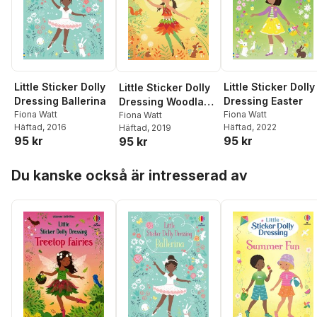
Little Sticker Dolly
Little Sticker Dolly
Little Sticker Dolly
Dressing Ballerina
Dressing Easter
Dressing Woodland
Fiona Watt
Fiona Watt
Fairy
Fiona Watt
Häftad
, 2016
Häftad
, 2022
Häftad
, 2019
95 kr
95 kr
95 kr
Hoppa över listan
Du kanske också är intresserad av