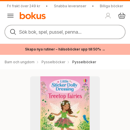
Fri frakt över 249 kr
•
Snabba leveranser
•
Billiga böcker
Sök bok, spel, pussel, penna...
Skapa nya rutiner – hälsoböcker upp till 50% →
Barn och ungdom
Pysselböcker
Pysselböcker