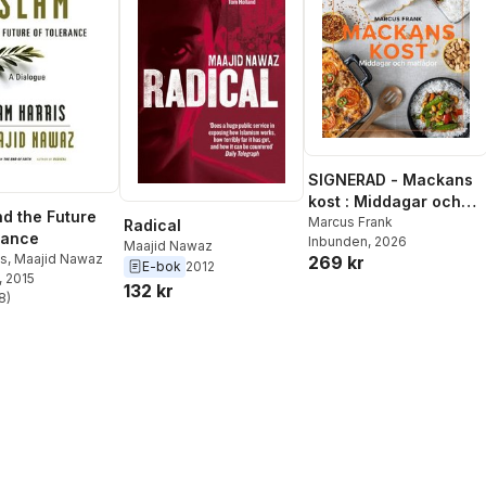
SIGNERAD - Mackans
kost : Middagar och
nd the Future
matlådor
Marcus Frank
Radical
rance
Inbunden
, 2026
Maajid Nawaz
is
,
Maajid Nawaz
269 kr
E-bok
2012
, 2015
132 kr
8
)
stjärnor. Totalt antal röster: