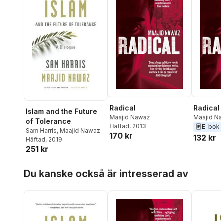
Radical
Radical
Islam and the Future
Maajid Nawaz
Maajid N
of Tolerance
Häftad
, 2013
E-bok
Sam Harris
,
Maajid Nawaz
170 kr
132 kr
Häftad
, 2019
251 kr
Hoppa över listan
Du kanske också är intresserad av