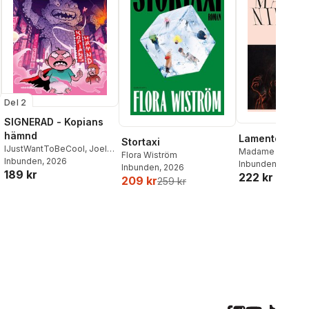
Del 2
SIGNERAD - Kopians
hämnd
Lamento
Stortaxi
IJustWantToBeCool
,
Joel
Madame Nielsen
Flora Wiström
Adolphson
Inbunden
, 2026
,
Emil Ejdemo
Inbunden
, 2026
Inbunden
, 2026
189 kr
Beer
,
Victor Beer
222 kr
209 kr
259 kr