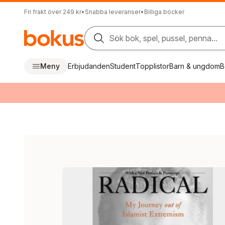
Fri frakt över 249 kr
•
Snabba leveranser
•
Billiga böcker
Sök bok, spel, pussel, penna...
Meny
Erbjudanden
Student
Topplistor
Barn & ungdom
B