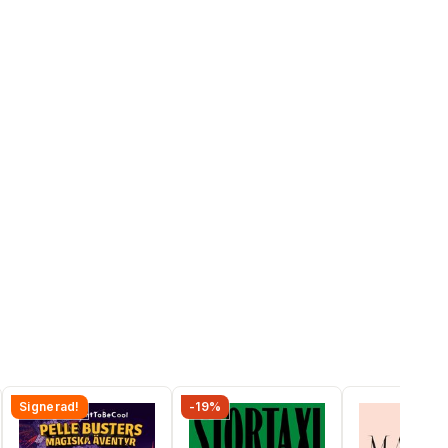
Signerad!
-19%