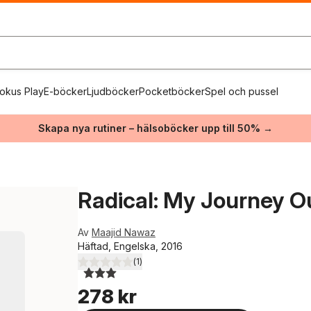
okus Play
E-böcker
Ljudböcker
Pocketböcker
Spel och pussel
Skapa nya rutiner – hälsoböcker upp till 50% →
Radical: My Journey Ou
Av
Maajid Nawaz
Häftad, Engelska, 2016
(
1
)
3,0
utav 5 stjärnor. Totalt antal röster:
278 kr