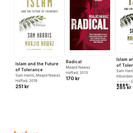
Islam a
Radical
Islam and the Future
of Tole
Maajid Nawaz
of Tolerance
Sam Harr
Häftad
, 2013
Sam Harris
,
Maajid Nawaz
Inbunden
170 kr
Häftad
, 2019
(
4,3
utav 5 
251 kr
285 kr