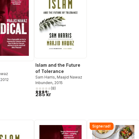
Islam and the Future
of Tolerance
awaz
Sam Harris
,
Maajid Nawaz
2012
Inbunden
, 2015
(
8
)
4,3
utav 5 stjärnor. Totalt antal röster:
285 kr
Signerad!