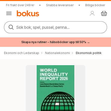
Fri frakt över 249 kr
•
Snabba leveranser
•
Billiga böcker
Sök bok, spel, pussel, penna...
Skapa nya rutiner – hälsoböcker upp till 50% →
Ekonomi och Ledarskap
Nationalekonomi
Ekonomisk politik