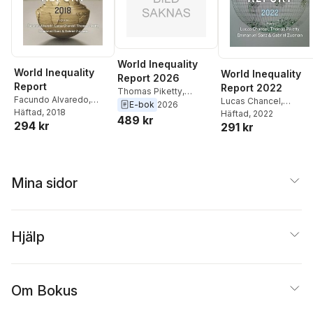
World Inequality
World Inequality
World Inequality
Report 2026
Report
Report 2022
Thomas Piketty
,
Facundo Alvaredo
,
Lucas Chancel
,
Rowaida Moshrif
,
E-bok
2026
Facundo Alvaredo
Häftad
, 2018
,
Thomas Piketty
Häftad
, 2022
,
Ricardo Gomez-
489 kr
294 kr
Lucas Chancel
,
291 kr
Emmanuel Saez
,
Carrera
,
Lucas Chancel
Thomas Piketty
,
Gabriel Zucman
Emmanuel Saez
,
Gabriel Zucman
Mina sidor
Hjälp
Om Bokus