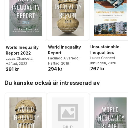
Unsustainable
World Inequality
World Inequality
Inequalities
Report
Report 2022
Lucas Chancel
Facundo Alvaredo
,
Lucas Chancel
,
Inbunden
, 2020
Facundo Alvaredo
Häftad
, 2018
,
Thomas Piketty
Häftad
, 2022
,
267 kr
294 kr
Lucas Chancel
,
291 kr
Emmanuel Saez
,
Thomas Piketty
,
Gabriel Zucman
Hoppa över listan
Emmanuel Saez
,
Du kanske också är intresserad av
Gabriel Zucman