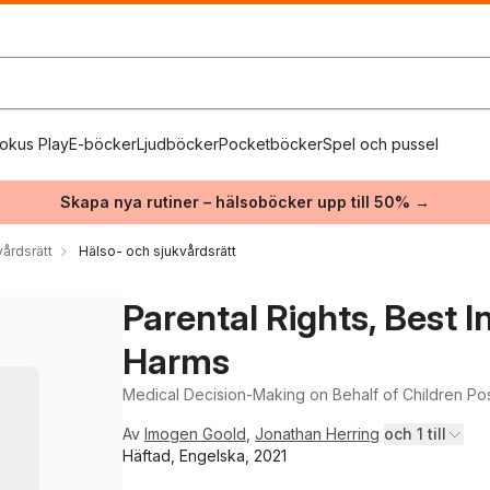
okus Play
E-böcker
Ljudböcker
Pocketböcker
Spel och pussel
Skapa nya rutiner – hälsoböcker upp till 50% →
vårdsrätt
Hälso- och sjukvårdsrätt
Parental Rights, Best I
Harms
Medical Decision-Making on Behalf of Children Po
Av
Imogen Goold
,
Jonathan Herring
och 1 till
Häftad, Engelska, 2021