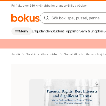
Fri frakt över 249 kr
•
Snabba leveranser
•
Billiga böcker
Sök bok, spel, pussel, penna...
Meny
Erbjudanden
Student
Topplistor
Barn & ungdom
B
Juridik
Särskilda rättsområden
Socialrätt och hälso- och sjuk