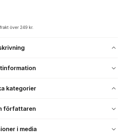
 frakt över 249 kr.
skrivning
tinformation
ka kategorier
 författaren
ioner i media