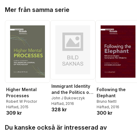
Hoppa över listan
Mer från samma serie
Immigrant Identity
Higher Mental
Following the
and the Politics of
Processes
Elephant
Citizenship
John J Bukowczyk
Robert W Proctor
Bruno Nettl
Häftad
, 2016
Häftad
, 2015
Häftad
, 2016
328 kr
309 kr
300 kr
Hoppa över listan
Du kanske också är intresserad av