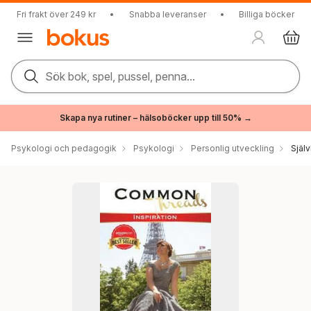
Fri frakt över 249 kr
•
Snabba leveranser
•
Billiga böcker
Sök bok, spel, pussel, penna...
Skapa nya rutiner – hälsoböcker upp till 50% →
Psykologi och pedagogik
Psykologi
Personlig utveckling
Själ