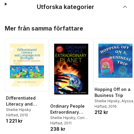
Utforska kategorier
Hoppa över listan
Mer från samma författare
Hopping Off on a
Business Trip
Differentiated
Shellie Hipsky
,
Alyssa
Literacy and
Ordinary People
Nevin Hipsky
Häftad
, 2016
Language Arts
Shellie Hipsky
212 kr
Extraordinary
Häftad
, 2010
Strategies for the
Planet
Shellie Hipsky
,
Cori
1 221 kr
Elementary
Nicole Smith
Häftad
, 2011
Classroom
238 kr