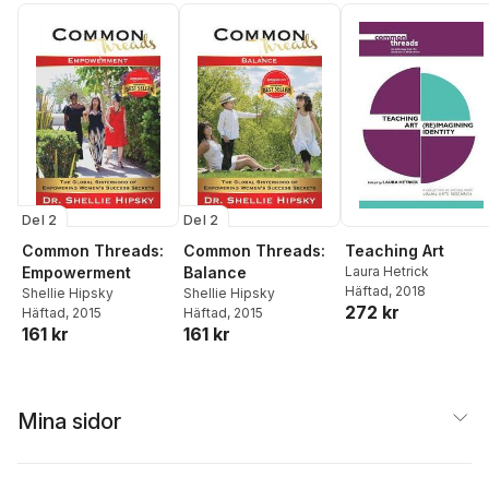
Del 2
Del 2
Common Threads:
Common Threads:
Teaching Art
Empowerment
Balance
Laura Hetrick
Häftad
, 2018
Shellie Hipsky
Shellie Hipsky
272 kr
Häftad
, 2015
Häftad
, 2015
161 kr
161 kr
Mina sidor