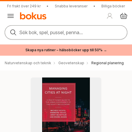
Fri frakt över 249 kr
•
Snabba leveranser
•
Billiga böcker
Sök bok, spel, pussel, penna...
Skapa nya rutiner – hälsoböcker upp till 50% →
Naturvetenskap och teknik
Geovetenskap
Regional planering