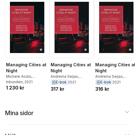
Managing Cities at
Managing Cities at
Managing Cities a
Night
Night
Night
Michele Acuto
,
Andreina Seijas
,
Andreina Seijas
,
Andreina Seijas
Inbunden
, 2021
,
Jenny
Michele Acuto
Michele Acuto
E-bok
2021
E-bok
2021
1 230 kr
McArthur
,
Enora Robin
317 kr
316 kr
Mina sidor