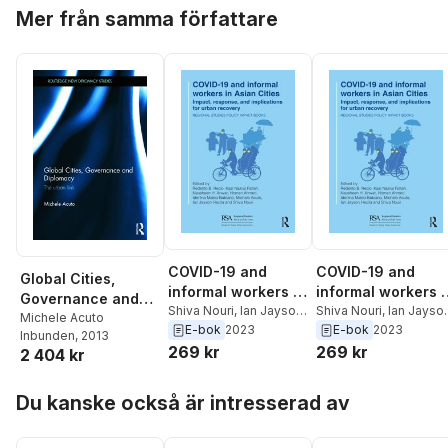
Hoppa över listan
Mer från samma författare
COVID-19 and
COVID-19 and
Global Cities,
informal workers in
informal workers i
Governance and
Asian cities
Shiva Nouri
,
Ian Jayson
Asian cities
Shiva Nouri
,
Ian Jayso
Diplomacy
Michele Acuto
Hecita
,
Michele Acuto
,
Hecita
,
Michele Acuto
,
E-bok
2023
E-bok
2023
Inbunden
, 2013
Iderlina Mateo-
Iderlina Mateo-
269 kr
269 kr
2 404 kr
Babiano
,
Noman
Babiano
,
Noman
Ahmed
,
Nausheen H.
Ahmed
,
Nausheen H.
Hoppa över listan
Du kanske också är intresserad av
Anwar
,
Kazi Nazrul
Anwar
,
Kazi Nazrul
Fattah
,
Redento B.
Fattah
,
Redento B.
Recio
Recio