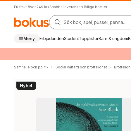
Fri frakt över 249 kr
•
Snabba leveranser
•
Billiga böcker
Sök bok, spel, pussel, penna...
Meny
Erbjudanden
Student
Topplistor
Barn & ungdom
B
Samhälle och politik
Social välfärd och brottslighet
Brottsligh
Nyhet