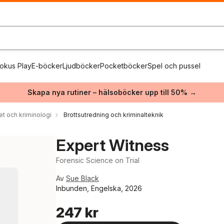
okus Play
E-böcker
Ljudböcker
Pocketböcker
Spel och pussel
Skapa nya rutiner – hälsoböcker upp till 50% →
et och kriminologi
Brottsutredning och kriminalteknik
Expert Witness
Forensic Science on Trial
Av
Sue Black
Inbunden, Engelska, 2026
247 kr