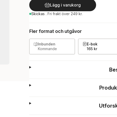
Lägg i varukorg
Skickas
.
Fri frakt över 249 kr.
Fler format och utgåvor
Inbunden
E-bok
Kommande
165 kr
Be
Produk
Utfors