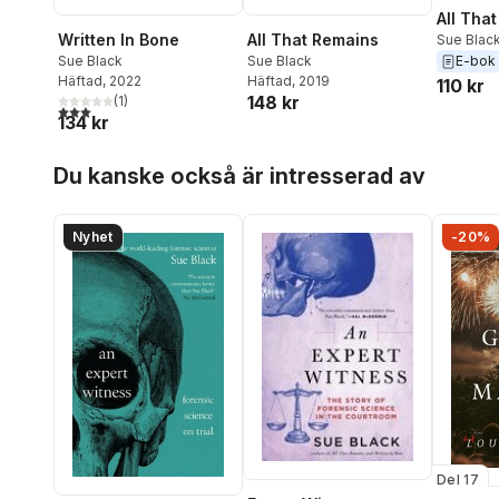
All Tha
Written In Bone
All That Remains
Sue Blac
E-bok
Sue Black
Sue Black
Häftad
, 2022
Häftad
, 2019
110 kr
148 kr
(
1
)
3,0
utav 5 stjärnor. Totalt antal röster:
134 kr
Hoppa över listan
Du kanske också är intresserad av
Nyhet
-20%
Del 17