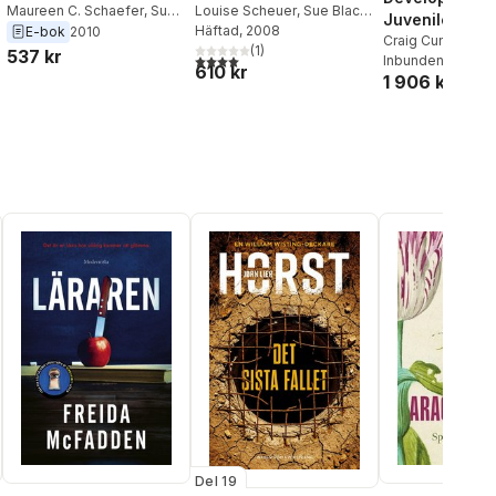
Louise Scheuer
,
Sue Black
,
Maureen C. Schaefer
,
Sue
Juvenile Oste
Maureen C. Schaefer
Häftad
, 2008
Black
,
Louise Scheuer
E-bok
2010
Craig Cunningha
(
1
)
537 kr
4,0
utav 5 stjärnor. Totalt antal röster:
Scheuer
Inbunden
,
Sue Bla
, 2016
610 kr
1 906 kr
Del 19