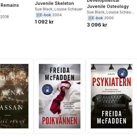
Developmental
Juvenile Skeleton
t Remains
Juvenile Osteology
Sue Black
,
Louise Scheuer
k
Sue Black
,
Louise Scheuer
,
E-bok
2004
2018
Craig Cunningham
E-bok
2000
1 092 kr
3 096 kr