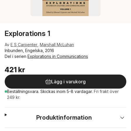
Explorations 1
Av
E S Carpenter
,
Marshall McLuhan
Inbunden, Engelska, 2016
Del i serien
Explorations in Communications
421 kr
Lägg i varukorg
Beställningsvara.
Skickas
inom 5-8 vardagar
.
Fri frakt över
249 kr.
Produktinformation