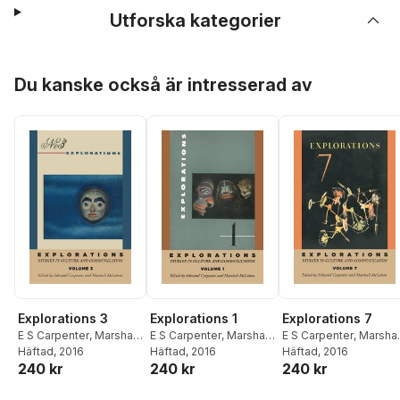
Utforska kategorier
Hoppa över listan
Du kanske också är intresserad av
Explorations 3
Explorations 1
Explorations 7
E S Carpenter
,
Marshall
E S Carpenter
,
Marshall
E S Carpenter
,
Marshal
McLuhan
Häftad
, 2016
McLuhan
Häftad
, 2016
McLuhan
Häftad
, 2016
240 kr
240 kr
240 kr