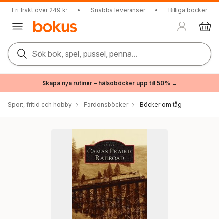
Fri frakt över 249 kr
•
Snabba leveranser
•
Billiga böcker
Sök bok, spel, pussel, penna...
Skapa nya rutiner – hälsoböcker upp till 50% →
Sport, fritid och hobby
Fordonsböcker
Böcker om tåg