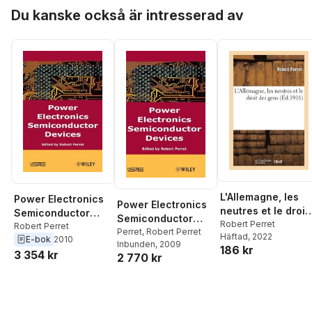
Hoppa över listan
Du kanske också är intresserad av
L'Allemagne, les
Power Electronics
Power Electronics
neutres et le droit
Semiconductor
Semiconductor
des gens
Robert Perret
Devices
Robert Perret
Devices
Perret
,
Robert Perret
Häftad
, 2022
E-bok
2010
Inbunden
, 2009
186 kr
3 354 kr
2 770 kr