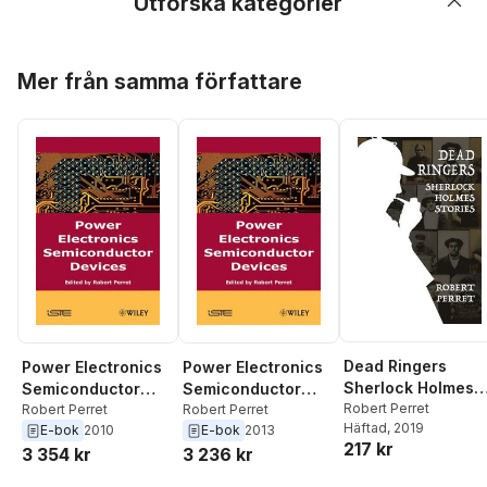
Utforska kategorier
Hoppa över listan
Mer från samma författare
Dead Ringers
Power Electronics
Power Electronics
Sherlock Holmes
Semiconductor
Semiconductor
Stories
Robert Perret
Devices
Robert Perret
Devices
Robert Perret
Häftad
, 2019
E-bok
2010
E-bok
2013
217 kr
3 354 kr
3 236 kr