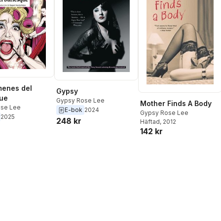
menes del
Gypsy
ue
Gypsy Rose Lee
Mother Finds A Body
se Lee
E-bok
2024
Gypsy Rose Lee
2025
248 kr
Häftad
, 2012
142 kr