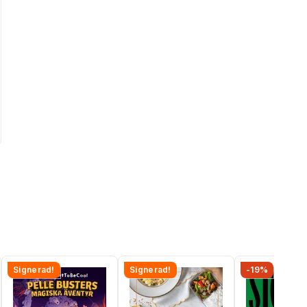
Signerad!
Signerad!
-19%