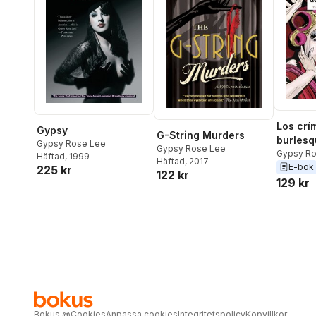
Los crí
Gypsy
G-String Murders
burlesq
Gypsy Rose Lee
Gypsy Rose Lee
Gypsy Ro
Häftad
, 1999
Häftad
, 2017
E-bok
225 kr
122 kr
129 kr
Bokus
@
Cookies
Anpassa cookies
Integritetspolicy
Köpvillkor