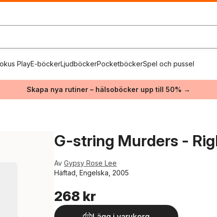
okus Play
E-böcker
Ljudböcker
Pocketböcker
Spel och pussel
Skapa nya rutiner – hälsoböcker upp till 50% →
G-string Murders - Rig
Av
Gypsy Rose Lee
Häftad, Engelska, 2005
268 kr
Lägg i varukorg