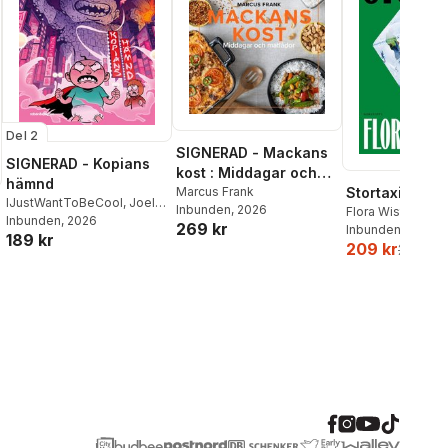
Del 2
SIGNERAD - Mackans
SIGNERAD - Kopians
kost : Middagar och
hämnd
matlådor
Marcus Frank
Stortaxi
IJustWantToBeCool
,
Joel
Inbunden
, 2026
Flora Wiström
Adolphson
Inbunden
, 2026
,
Emil Ejdemo
269 kr
Inbunden
, 2026
189 kr
Beer
,
Victor Beer
209 kr
259 kr