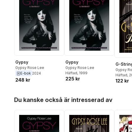
Gypsy
Gypsy
G-Strin
Gypsy Rose Lee
Gypsy Rose Lee
Gypsy Ro
Häftad
, 1999
E-bok
2024
Häftad
, 
225 kr
248 kr
122 kr
Hoppa över listan
Du kanske också är intresserad av