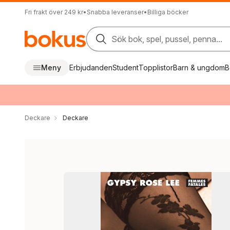
Fri frakt över 249 kr
•
Snabba leveranser
•
Billiga böcker
Sök bok, spel, pussel, penna...
Meny
Erbjudanden
Student
Topplistor
Barn & ungdom
B
Deckare
Deckare