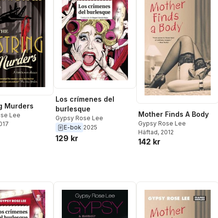
Los crímenes del
g Murders
burlesque
Mother Finds A Body
se Lee
Gypsy Rose Lee
Gypsy Rose Lee
2017
E-bok
2025
Häftad
, 2012
129 kr
142 kr