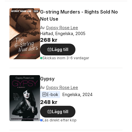
G-string Murders - Rights Sold No
Not Use
Av
Gypsy Rose Lee
Häftad, Engelska, 2005
268 kr
Lägg till
Skickas
inom 3-6 vardagar
Gypsy
Av
Gypsy Rose Lee
E-bok
Engelska
, 
2024
248 kr
Lägg till
Läs direkt efter köp