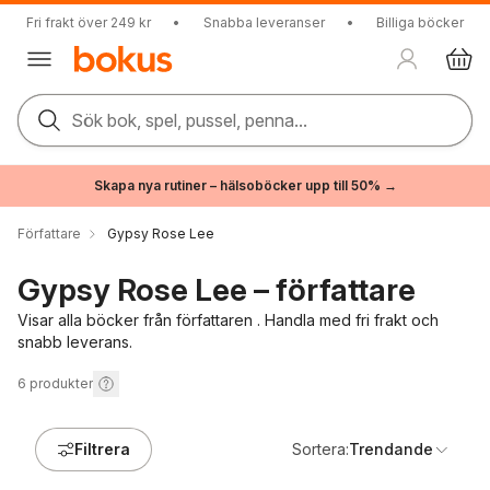
Fri frakt över 249 kr
•
Snabba leveranser
•
Billiga böcker
Sök bok, spel, pussel, penna...
Skapa nya rutiner – hälsoböcker upp till 50% →
Författare
Gypsy Rose Lee
Gypsy Rose Lee – författare
Visar alla böcker från författaren . Handla med fri frakt och
snabb leverans.
6
produkter
Filtrera
Sortera:
Trendande