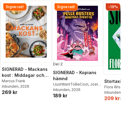
Signerad!
Signerad!
-19%
Del 2
SIGNERAD - Mackans
SIGNERAD - Kopians
kost : Middagar och
hämnd
matlådor
Marcus Frank
Stortaxi
IJustWantToBeCool
,
Joel
Inbunden
, 2026
Flora Wiström
Adolphson
Inbunden
, 2026
,
Emil Ejdemo
269 kr
Inbunden
, 2026
189 kr
Beer
,
Victor Beer
209 kr
259 kr