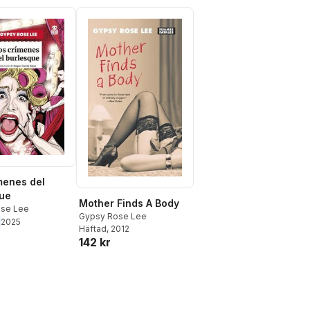
menes del
ue
Mother Finds A Body
se Lee
Gypsy Rose Lee
2025
Häftad
, 2012
142 kr