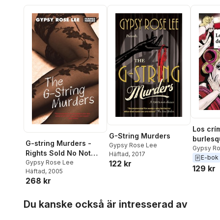
Los crí
G-String Murders
burlesq
G-string Murders -
Gypsy Rose Lee
Gypsy Ro
Rights Sold No Not
Häftad
, 2017
E-bok
122 kr
Use
Gypsy Rose Lee
129 kr
Häftad
, 2005
268 kr
Hoppa över listan
Du kanske också är intresserad av