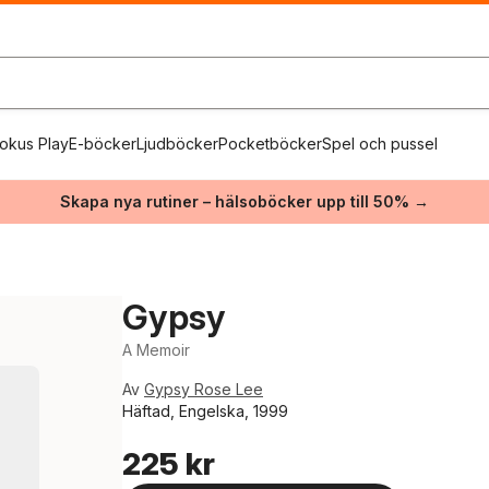
okus Play
E-böcker
Ljudböcker
Pocketböcker
Spel och pussel
Skapa nya rutiner – hälsoböcker upp till 50% →
Gypsy
A Memoir
Av
Gypsy Rose Lee
Häftad, Engelska, 1999
225 kr