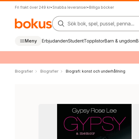
Fri frakt över 249 kr
•
Snabba leveranser
•
Billiga böcker
Sök bok, spel, pussel, penna...
Meny
Erbjudanden
Student
Topplistor
Barn & ungdom
B
Biografier
Biografier
Biografi: konst och underhållning