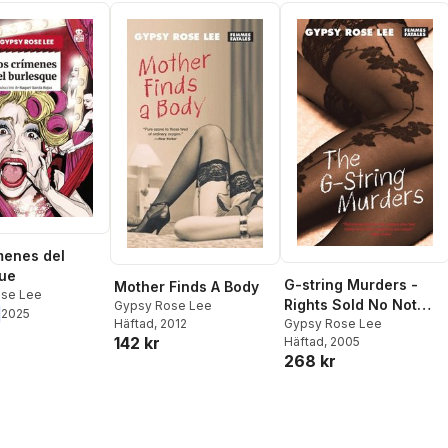
menes del
ue
G-string Murders -
Mother Finds A Body
se Lee
Rights Sold No Not
Gypsy Rose Lee
2025
Use
Gypsy Rose Lee
Häftad
, 2012
142 kr
Häftad
, 2005
268 kr