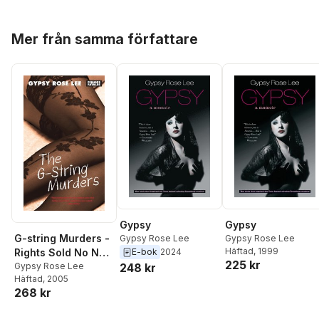
Hoppa över listan
Mer från samma författare
Gypsy
Gypsy
G-string Murders -
Gypsy Rose Lee
Gypsy Rose Lee
Häftad
, 1999
Rights Sold No Not
E-bok
2024
225 kr
Use
Gypsy Rose Lee
248 kr
Häftad
, 2005
268 kr
Hoppa över listan