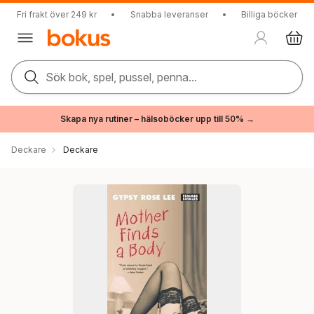
Fri frakt över 249 kr
•
Snabba leveranser
•
Billiga böcker
Sök bok, spel, pussel, penna...
Skapa nya rutiner – hälsoböcker upp till 50% →
Deckare
Deckare