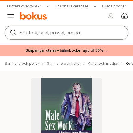
Fri frakt över 249 kr
•
Snabba leveranser
•
Billiga böcker
Sök bok, spel, pussel, penna...
Skapa nya rutiner – hälsoböcker upp till 50% →
Samhälle och politik
Samhälle och kultur
Kultur och medier
Ref