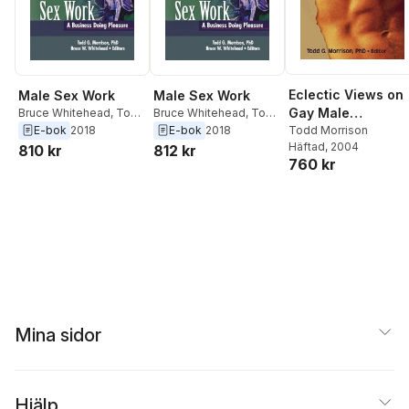
Eclectic Views on
Male Sex Work
Male Sex Work
Gay Male
Bruce Whitehead
,
Todd
Bruce Whitehead
,
Todd
Morrison
Morrison
Pornography
Todd Morrison
E-bok
2018
E-bok
2018
Häftad
, 2004
810 kr
812 kr
760 kr
Mina sidor
Hjälp