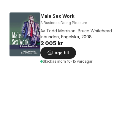
Male Sex Work
A Business Doing Pleasure
Av
Todd Morrison
,
Bruce Whitehead
Inbunden, Engelska, 2008
2 005 kr
Lägg till
Skickas
inom 10-15 vardagar