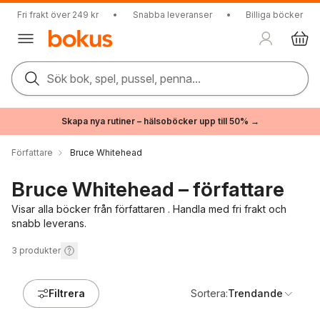
Fri frakt över 249 kr
•
Snabba leveranser
•
Billiga böcker
Sök bok, spel, pussel, penna...
Skapa nya rutiner – hälsoböcker upp till 50% →
Författare
Bruce Whitehead
Bruce Whitehead – författare
Visar alla böcker från författaren . Handla med fri frakt och
snabb leverans.
3
produkter
Filtrera
Sortera:
Trendande