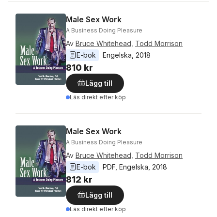
Male Sex Work
A Business Doing Pleasure
Av
Bruce Whitehead
,
Todd Morrison
E-bok
Engelska
, 
2018
810 kr
Lägg till
Läs direkt efter köp
Male Sex Work
A Business Doing Pleasure
Av
Bruce Whitehead
,
Todd Morrison
E-bok
PDF
, 
Engelska
, 
2018
812 kr
Lägg till
Läs direkt efter köp