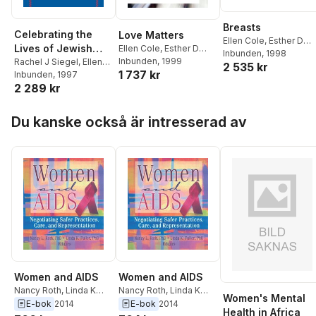
Breasts
Celebrating the
Love Matters
Ellen Cole
,
Esther D
Lives of Jewish
Ellen Cole
,
Esther D
Rothblum
Inbunden
, 1998
Rothblum
Inbunden
, 1999
,
Linda Sutton
Women
Rachel J Siegel
,
Ellen
2 535 kr
1 737 kr
Cole
Inbunden
,
Esther D
, 1997
2 289 kr
Rothblum
Hoppa över listan
Du kanske också är intresserad av
Women and AIDS
Women and AIDS
Nancy Roth
,
Linda K
Nancy Roth
,
Linda K
Women's Mental
Fuller
,
Esther D
Fuller
,
Esther D
E-bok
2014
E-bok
2014
Health in Africa
Rothblum
,
Ellen Cole
Rothblum
,
Ellen Cole