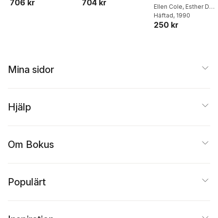
706 kr
704 kr
Ellen Cole
,
Esther D
Rothblum
Häftad
, 1990
250 kr
Mina sidor
Hjälp
Om Bokus
Populärt