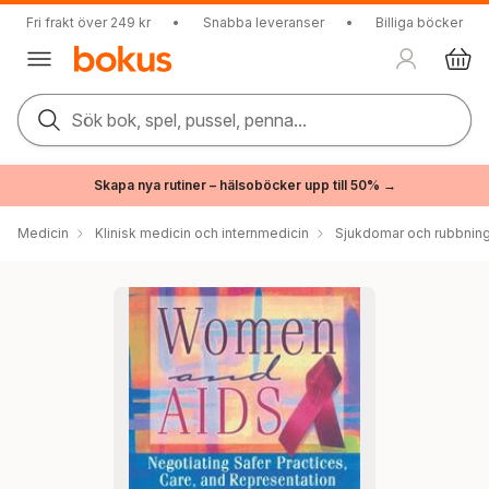
Fri frakt över 249 kr
•
Snabba leveranser
•
Billiga böcker
Sök bok, spel, pussel, penna...
Skapa nya rutiner – hälsoböcker upp till 50% →
Medicin
Klinisk medicin och internmedicin
Sjukdomar och rubbnin