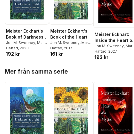
Meister Eckhart's
Meister Eckhart's
Meister Eckhart:
Book of Darkness &
Book of the Heart
Inside the Heart of
Light
Jon M. Sweeney
,
Mark
Jon M. Sweeney
,
Mark
a Mystic
Jon M. Sweeney
,
Mar
S. Burrows
Häftad
, 2023
,
Meister
S. Burrows
Häftad
, 2017
S. Burrows
Häftad
, 2027
192 kr
161 kr
Eckhart
192 kr
Hoppa över listan
Mer från samma serie