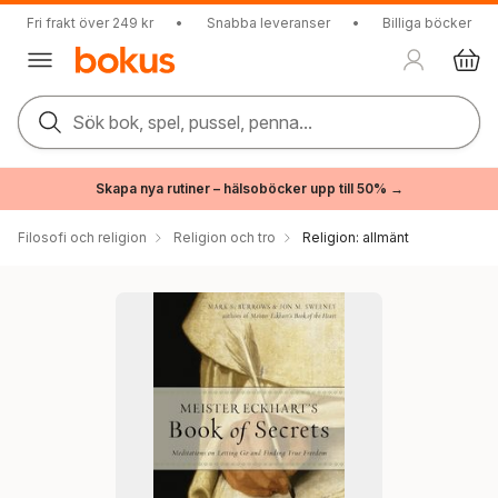
Fri frakt över 249 kr
•
Snabba leveranser
•
Billiga böcker
Sök bok, spel, pussel, penna...
Skapa nya rutiner – hälsoböcker upp till 50% →
Filosofi och religion
Religion och tro
Religion: allmänt