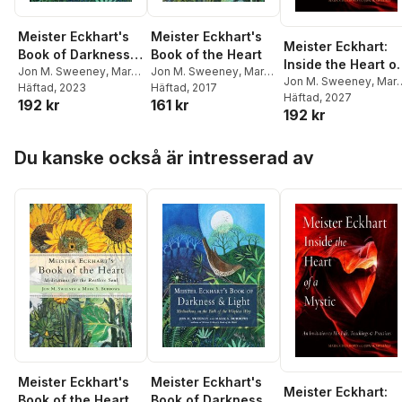
Meister Eckhart's
Meister Eckhart's
Meister Eckhart:
Book of Darkness &
Book of the Heart
Inside the Heart of
Light
Jon M. Sweeney
,
Mark
Jon M. Sweeney
,
Mark
a Mystic
Jon M. Sweeney
,
Mar
S. Burrows
Häftad
, 2023
,
Meister
S. Burrows
Häftad
, 2017
S. Burrows
Häftad
, 2027
192 kr
161 kr
Eckhart
192 kr
Hoppa över listan
Du kanske också är intresserad av
Meister Eckhart's
Meister Eckhart's
Meister Eckhart:
Book of Darkness &
Book of the Heart