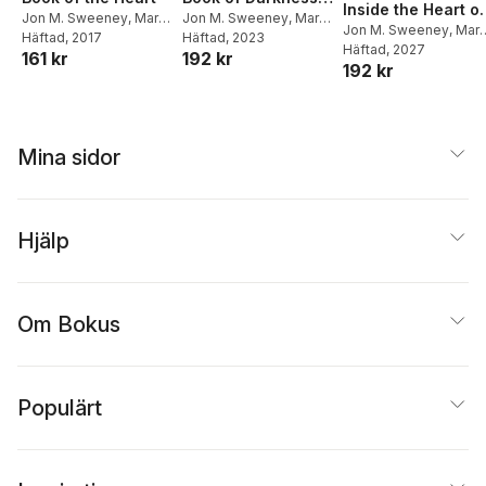
Inside the Heart of
Light
Jon M. Sweeney
,
Mark
Jon M. Sweeney
,
Mark
a Mystic
Jon M. Sweeney
,
Mar
S. Burrows
Häftad
, 2023
,
Meister
S. Burrows
Häftad
, 2017
S. Burrows
Häftad
, 2027
192 kr
161 kr
Eckhart
192 kr
Mina sidor
Hjälp
Om Bokus
Populärt