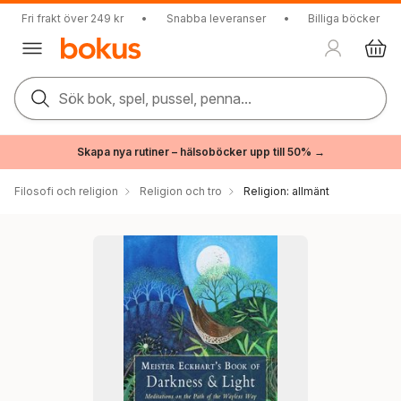
Fri frakt över 249 kr
•
Snabba leveranser
•
Billiga böcker
Sök bok, spel, pussel, penna...
Skapa nya rutiner – hälsoböcker upp till 50% →
Filosofi och religion
Religion och tro
Religion: allmänt