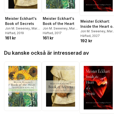
Meister Eckhart's
Meister Eckhart's
Meister Eckhart:
Book of Secrets
Book of the Heart
Inside the Heart of
Jon M. Sweeney
,
Mark
Jon M. Sweeney
,
Mark
a Mystic
Jon M. Sweeney
,
Mar
S. Burrows
Häftad
, 2019
S. Burrows
Häftad
, 2017
S. Burrows
Häftad
, 2027
161 kr
161 kr
192 kr
Hoppa över listan
Du kanske också är intresserad av