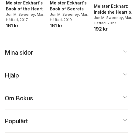
Meister Eckhart's
Meister Eckhart's
Meister Eckhart:
Book of Secrets
Book of the Heart
Inside the Heart of
Jon M. Sweeney
,
Mark
Jon M. Sweeney
,
Mark
a Mystic
Jon M. Sweeney
,
Mar
S. Burrows
Häftad
, 2019
S. Burrows
Häftad
, 2017
S. Burrows
Häftad
, 2027
161 kr
161 kr
192 kr
Mina sidor
Hjälp
Om Bokus
Populärt