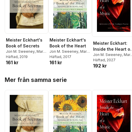
Meister Eckhart's
Meister Eckhart's
Meister Eckhart:
Book of Secrets
Book of the Heart
Inside the Heart of
Jon M. Sweeney
,
Mark
Jon M. Sweeney
,
Mark
a Mystic
Jon M. Sweeney
,
Mar
S. Burrows
Häftad
, 2019
S. Burrows
Häftad
, 2017
S. Burrows
Häftad
, 2027
161 kr
161 kr
192 kr
Hoppa över listan
Mer från samma serie