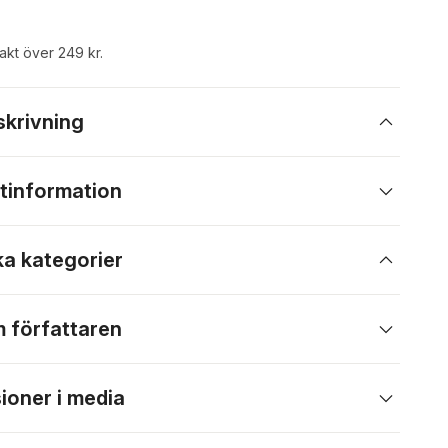
rakt över 249 kr.
skrivning
tinformation
ka kategorier
 författaren
ioner i media