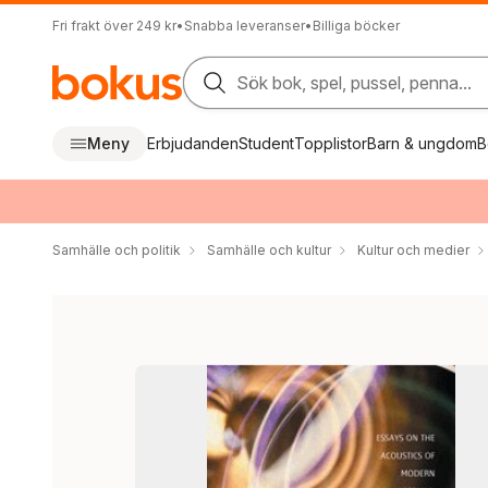
Fri frakt över 249 kr
•
Snabba leveranser
•
Billiga böcker
Sök bok, spel, pussel, penna...
Meny
Erbjudanden
Student
Topplistor
Barn & ungdom
B
Samhälle och politik
Samhälle och kultur
Kultur och medier