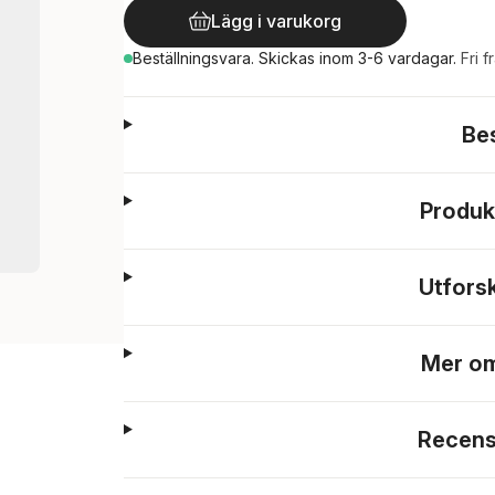
Lägg i varukorg
Beställningsvara.
Skickas
inom 3-6 vardagar
.
Fri f
Be
Produk
Utfors
Mer om
Recens