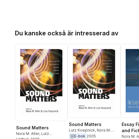
Hoppa över listan
Du kanske också är intresserad av
Sound Matters
Essay Fi
Sound Matters
Lutz Koepnick
,
Nora M.
and Fic
Nora M. Alter
,
Lutz
Alter
E-bok
2005
Nora M. A