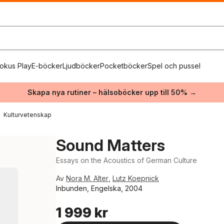
okus Play
E-böcker
Ljudböcker
Pocketböcker
Spel och pussel
Skapa nya rutiner – hälsoböcker upp till 50% →
Kulturvetenskap
Sound Matters
Essays on the Acoustics of German Culture
Av
Nora M. Alter
,
Lutz Koepnick
Inbunden, Engelska, 2004
1 999 kr