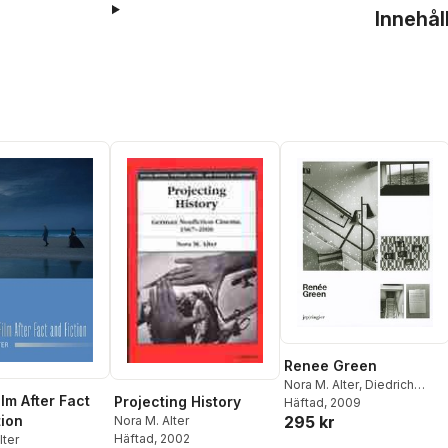
Innehål
Renee Green
Nora M. Alter
,
Diedrich
lm After Fact
Projecting History
Diederichsen
Häftad
, 2009
,
Kobena
295 kr
tion
Nora M. Alter
Mercer
,
Nicole Schweizer
Häftad
, 2002
lter