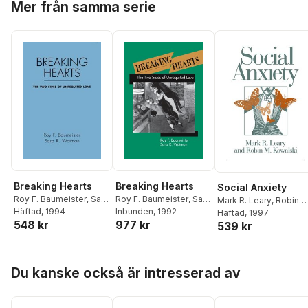
Mer från samma serie
Breaking Hearts
Breaking Hearts
Social Anxiety
Roy F. Baumeister
,
Sara
Roy F. Baumeister
,
Sara
Mark R. Leary
,
Robin
R. Wotman
Häftad
, 1994
R. Wotman
Inbunden
, 1992
Mark Kowalski
Häftad
, 1997
548 kr
977 kr
539 kr
Hoppa över listan
Du kanske också är intresserad av