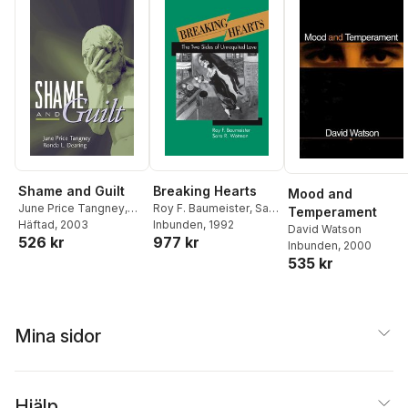
Shame and Guilt
Breaking Hearts
Mood and
June Price Tangney
,
Roy F. Baumeister
,
Sara
Temperament
Ronda L. Dearing
Häftad
, 2003
R. Wotman
Inbunden
, 1992
David Watson
526 kr
977 kr
Inbunden
, 2000
535 kr
Mina sidor
Hjälp