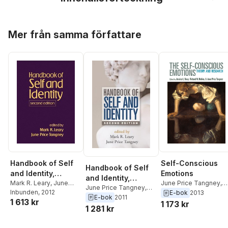
Hoppa över listan
Mer från samma författare
Handbook of Self
Self-Conscious
Handbook of Self
and Identity,
Emotions
and Identity,
Second Edition
Mark R. Leary
,
June
June Price Tangney
,
Second Edition
June Price Tangney
,
Price Tangney
Inbunden
, 2012
Richard W. Robins
,
E-bok
2013
Mark R. Leary
E-bok
2011
1 613 kr
Jessica L. Tracy
1 173 kr
1 281 kr
Hoppa över listan