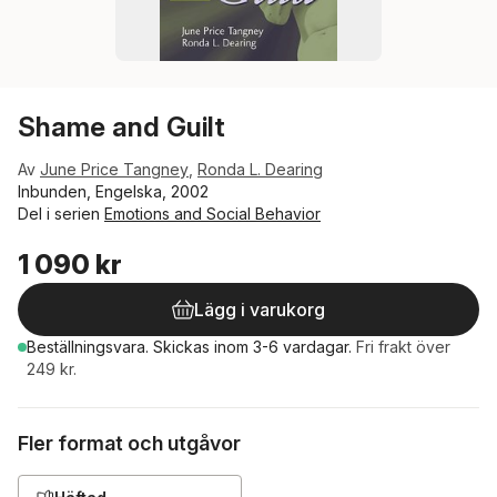
Shame and Guilt
Av
June Price Tangney
,
Ronda L. Dearing
Inbunden, Engelska, 2002
Del i serien
Emotions and Social Behavior
1 090 kr
Lägg i varukorg
Beställningsvara.
Skickas
inom 3-6 vardagar
.
Fri frakt över
249 kr.
Fler format och utgåvor