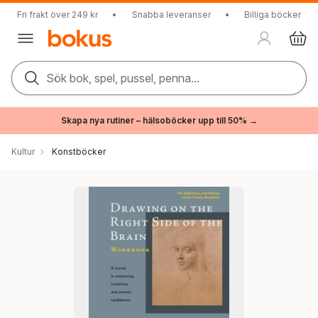
Fri frakt över 249 kr
•
Snabba leveranser
•
Billiga böcker
Sök bok, spel, pussel, penna...
Skapa nya rutiner – hälsoböcker upp till 50% →
Kultur
Konstböcker