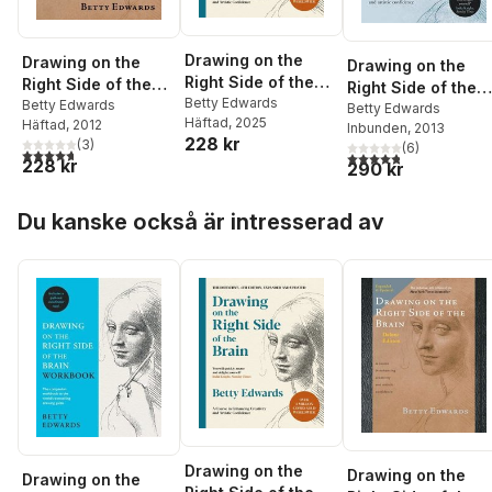
Drawing on the
Drawing on the
Drawing on the
Right Side of the
Right Side of the
Right Side of the
Brain
Betty Edwards
Brain
Betty Edwards
Brain
Betty Edwards
Häftad
, 2025
Häftad
, 2012
Inbunden
, 2013
228 kr
(
3
)
(
6
)
4,7
utav 5 stjärnor. Totalt antal röster:
4,8
utav 5 stjärnor. Tota
228 kr
290 kr
Hoppa över listan
Du kanske också är intresserad av
Drawing on the
Drawing on the
Drawing on the