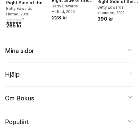
Right Side of the
Right Side of the
Right Side of the
Brain
Betty Edwards
Brain
Betty Edwards
Brain Workbook
Betty Edwards
Häftad
, 2025
Inbunden
, 2012
Häftad
, 2020
228 kr
390 kr
(
1
)
5,0
utav 5 stjärnor. Totalt antal röster:
265 kr
Mina sidor
Hjälp
Om Bokus
Populärt