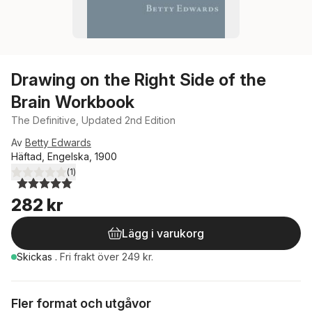
Drawing on the Right Side of the
Brain Workbook
The Definitive, Updated 2nd Edition
Av
Betty Edwards
Häftad, Engelska, 1900
(
1
)
5,0
utav 5 stjärnor. Totalt antal röster:
282 kr
Lägg i varukorg
Skickas
.
Fri frakt över 249 kr.
Fler format och utgåvor