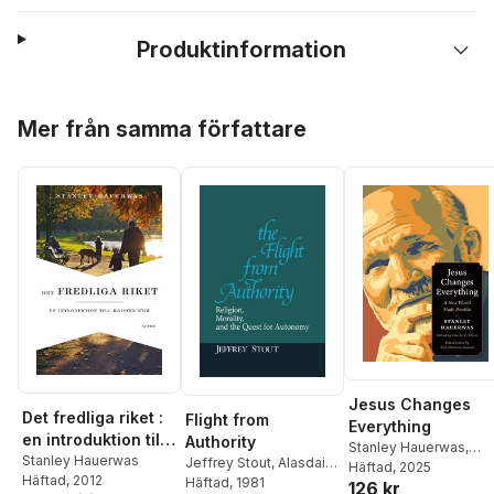
Produktinformation
Hoppa över listan
Mer från samma författare
Jesus Changes
Det fredliga riket :
Flight from
Everything
en introduktion till
Authority
Stanley Hauerwas
,
kristen etik
Stanley Hauerwas
Jeffrey Stout
,
Alasdair
Charles E. Moore
Häftad
, 2025
Häftad
, 2012
MacIntyre
Häftad
, 1981
,
Alasdair
126 kr