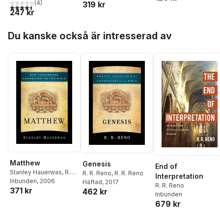
(
4
)
319 kr
Macintyre
,
Stanley
4,5
utav 5 stjärnor. Totalt antal röster:
247 kr
Hauerwas
Hoppa över listan
Du kanske också är intresserad av
Matthew
Genesis
End of
Stanley Hauerwas
,
R.R.
R. R. Reno
,
R. R. Reno
Interpretation
Reno
Inbunden
,
Robert W.
, 2006
Häftad
, 2017
R. R. Reno
371 kr
Jensen
,
Robert L.
462 kr
Inbunden
Wilken
679 kr