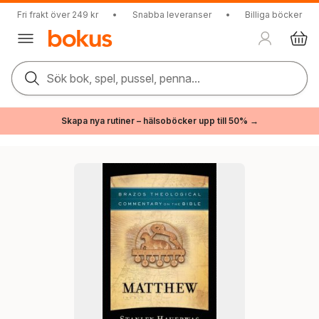
Fri frakt över 249 kr
•
Snabba leveranser
•
Billiga böcker
Sök bok, spel, pussel, penna...
Skapa nya rutiner – hälsoböcker upp till 50% →