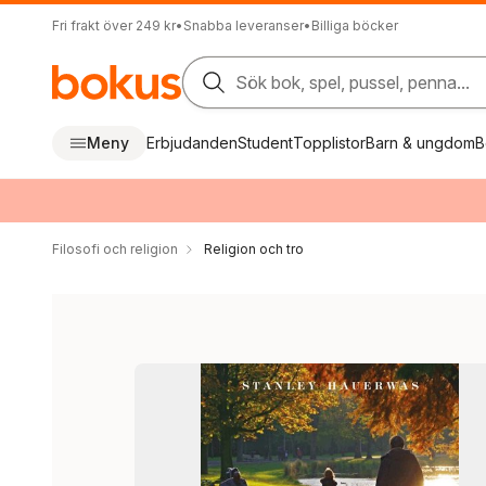
Fri frakt över 249 kr
•
Snabba leveranser
•
Billiga böcker
Sök bok, spel, pussel, penna...
Meny
Erbjudanden
Student
Topplistor
Barn & ungdom
B
Filosofi och religion
Religion och tro