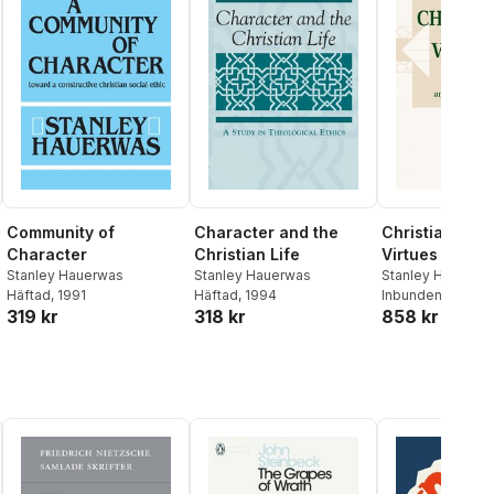
Community of
Character and the
Christians Am
Character
Christian Life
Virtues
Stanley Hauerwas
Stanley Hauerwas
Stanley Hauerwa
Häftad
, 1991
Häftad
, 1994
Pinches
Inbunden
, 1997
319 kr
318 kr
858 kr