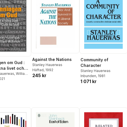
Against the Nations
Community of
en om Gud :
Stanley Hauerwas
Character
tna livet och
Häftad
, 1992
Stanley Hauerwas
o bud
Hauerwas
,
William
245 kr
Inbunden
, 1981
2021
1 071 kr