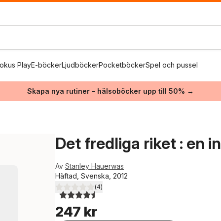
okus Play
E-böcker
Ljudböcker
Pocketböcker
Spel och pussel
Skapa nya rutiner – hälsoböcker upp till 50% →
Det fredliga riket : en i
Av
Stanley Hauerwas
Häftad, Svenska, 2012
(
4
)
4,5
utav 5 stjärnor. Totalt antal röster:
247 kr