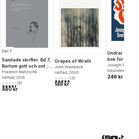
Del 7
Undrar om Gud
bok för nyfikn
Samlade skrifter. Bd 7,
Grapes of Wrath
Joseph Sverker
Bortom gott och ont ;
John Steinbeck
Inbunden
, 2022
Till moralens
Friedrich Nietzsche
Häftad
, 2000
246 kr
Häftad
, 2019
genealogi
(
3
)
5,0
utav 5 stjärnor. Totalt antal röster:
(
5
)
149 kr
4,6
utav 5 stjärnor. Totalt antal röster:
480 kr