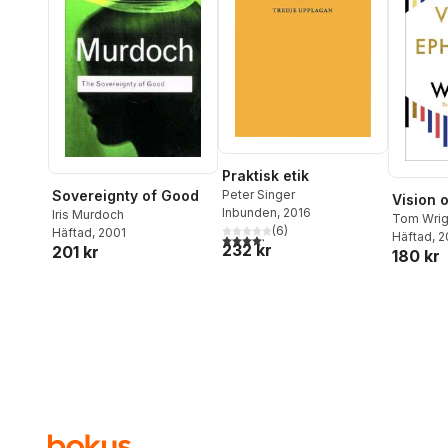
Praktisk etik
Sovereignty of Good
Peter Singer
Vision 
Inbunden
, 2016
Iris Murdoch
Tom Wrig
(
6
)
Häftad
, 2001
Häftad
, 
4,2
utav 5 stjärnor. Totalt antal röster:
232 kr
201 kr
180 kr