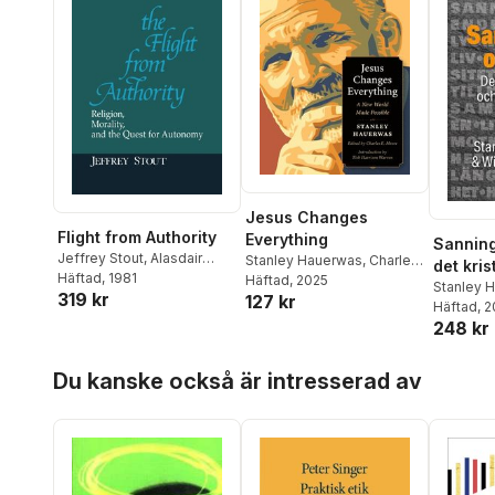
Jesus Changes
Flight from Authority
Everything
Sanning
Jeffrey Stout
,
Alasdair
Stanley Hauerwas
,
Charles
det kris
MacIntyre
Häftad
, 1981
,
Alasdair
E. Moore
Häftad
, 2025
Guds ti
Stanley 
319 kr
Macintyre
,
Stanley
127 kr
Willimon
Häftad
, 
Hauerwas
248 kr
Hoppa över listan
Du kanske också är intresserad av