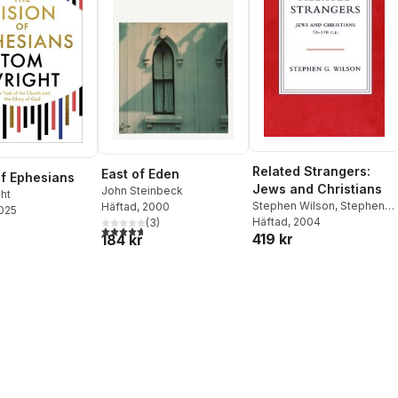
Related Strangers:
East of Eden
of Ephesians
Jews and Christians
John Steinbeck
ht
Stephen Wilson
,
Stephen
Häftad
, 2000
2025
G. Wilson
Häftad
, 2004
(
3
)
4,7
utav 5 stjärnor. Totalt antal röster:
419 kr
184 kr