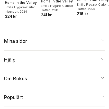
Home in the Valley
Home in the Valley
Emilie Flygare-Carlén
,
Emilie Flygare-Carle?n
Emilie Flygare-Carlén
Elbert Perce
Häftad
, 2025
Häftad
, 2011
Inbunden
, 2024
216 kr
241 kr
324 kr
Mina sidor
Hjälp
Om Bokus
Populärt