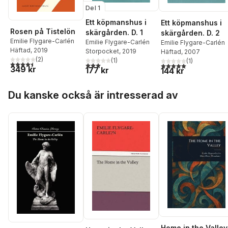
Del 1
Ett köpmanshus i
Ett köpmanshus i
Rosen på Tistelön
skärgården. D. 1
skärgården. D. 2
Emilie Flygare-Carlén
Emilie Flygare-Carlén
Emilie Flygare-Carlén
Häftad
, 2019
Storpocket
, 2019
Häftad
, 2007
(
2
)
(
1
)
(
1
)
4,5
utav 5 stjärnor. Totalt antal röster:
3,0
utav 5 stjärnor. Totalt antal röster:
5,0
utav 5 stjärnor. Tota
349 kr
177 kr
144 kr
Hoppa över listan
Du kanske också är intresserad av
Home in the Valley