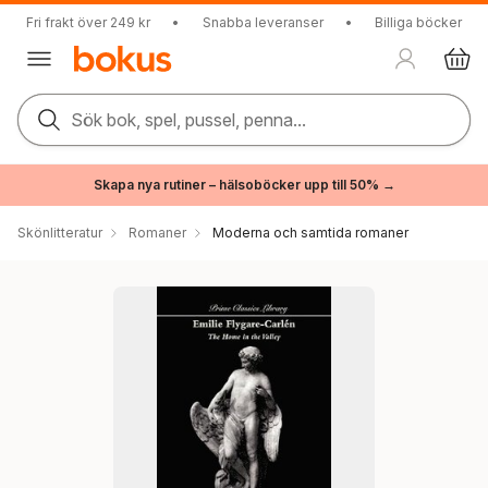
Fri frakt över 249 kr
•
Snabba leveranser
•
Billiga böcker
Sök bok, spel, pussel, penna...
Skapa nya rutiner – hälsoböcker upp till 50% →
Skönlitteratur
Romaner
Moderna och samtida romaner