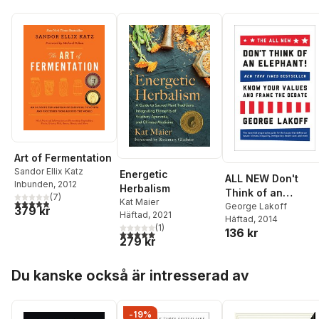
Art of Fermentation
Sandor Ellix Katz
Energetic
ALL NEW Don't
Inbunden
, 2012
Herbalism
Think of an
(
7
)
Kat Maier
4,9
utav 5 stjärnor. Totalt antal röster:
Elephant!
George Lakoff
379 kr
Häftad
, 2021
Häftad
, 2014
(
1
)
136 kr
5,0
utav 5 stjärnor. Totalt antal röster:
279 kr
Hoppa över listan
Du kanske också är intresserad av
-19%