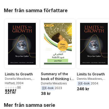
Hoppa över listan
Mer från samma författare
Summary of the
Limits to Growth
Limits to Growth
book of thinking in
Donella Meadows
,
Dennis Meadows
,
Jorgen Randers
Häftad
, 2004
,
Jorgen Randers
,
the light of systems
Donella Meadows
E-bok
2004
Dennis Meadows
(
8
)
Donella Meadows
E-bok
2023
246 kr
4,6
utav 5 stjärnor. Totalt antal röster:
221 kr
38 kr
Hoppa över listan
Mer från samma serie