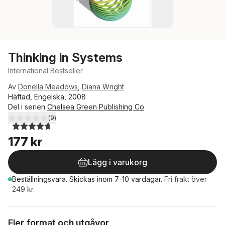
Thinking in Systems
International Bestseller
Av
Donella Meadows
,
Diana Wright
Häftad, Engelska, 2008
Del i serien
Chelsea Green Publishing Co
(
9
)
4,7
utav 5 stjärnor. Totalt antal röster:
177 kr
Lägg i varukorg
Beställningsvara.
Skickas
inom 7-10 vardagar
.
Fri frakt över
249 kr.
Fler format och utgåvor