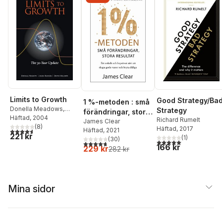
Limits to Growth
Good Strategy/Ba
1 %-metoden : små
Donella Meadows
,
Strategy
förändringar, stora
Jorgen Randers
Häftad
, 2004
,
Richard Rumelt
resultat : ett enkelt
James Clear
Dennis Meadows
(
8
)
Häftad
, 2017
Häftad
, 2021
4,6
utav 5 stjärnor. Totalt antal röster:
och beprövat sätt
221 kr
(
1
)
(
30
)
att skapa goda
5,0
utav 5 stjärnor. Tota
4,7
utav 5 stjärnor. Totalt antal röster:
166 kr
229 kr
282 kr
vanor och bryta
dåliga
Mina sidor