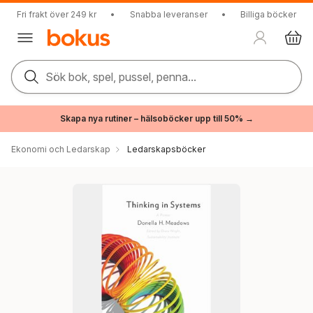
Fri frakt över 249 kr
•
Snabba leveranser
•
Billiga böcker
Sök bok, spel, pussel, penna...
Skapa nya rutiner – hälsoböcker upp till 50% →
Ekonomi och Ledarskap
Ledarskapsböcker