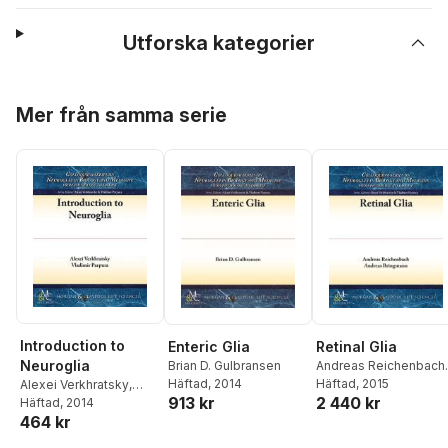
Utforska kategorier
Hoppa över listan
Mer från samma serie
Introduction to
Enteric Glia
Retinal Glia
Neuroglia
Brian D. Gulbransen
Andreas Reichenbach
,
Häftad
, 2014
Andreas Bringmann
Häftad
, 2015
Alexei Verkhratsky
,
913 kr
2 440 kr
Vladimir Parpura
Häftad
, 2014
464 kr