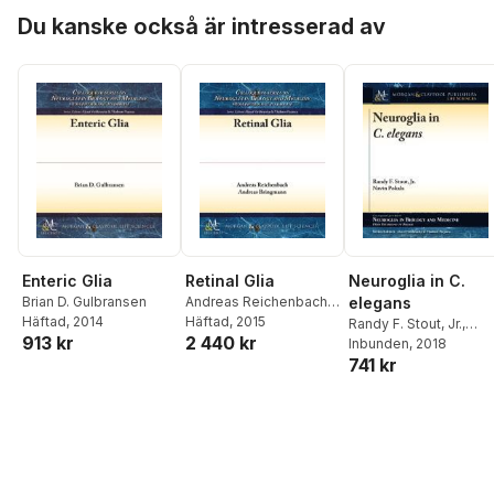
Hoppa över listan
Du kanske också är intresserad av
Neuroglia in C.
Enteric Glia
Retinal Glia
elegans
Brian D. Gulbransen
Andreas Reichenbach
,
Häftad
, 2014
Andreas Bringmann
Häftad
, 2015
Randy F. Stout, Jr.
,
913 kr
2 440 kr
Navin Pokala
Inbunden
, 2018
,
Alexei
741 kr
Verkhratsky