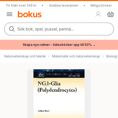
Fri frakt över 249 kr
•
Snabba leveranser
•
Billiga böcker
Sök bok, spel, pussel, penna...
Skapa nya rutiner – hälsoböcker upp till 50% →
Naturvetenskap och teknik
Matematik och naturvetenskap
Biologi