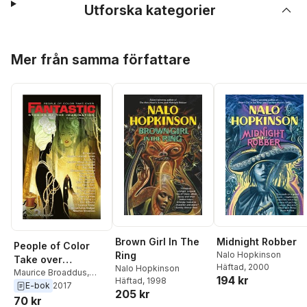
Utforska kategorier
Hoppa över listan
Mer från samma författare
Brown Girl In The
Midnight Robber
People of Color
Ring
Nalo Hopkinson
Take over
Häftad
, 2000
Nalo Hopkinson
Fantastic Stories of
Maurice Broaddus
,
194 kr
Häftad
, 1998
Darcie Little Badger
,
E-bok
2017
the Imagination
205 kr
Terence Taylor
,
Erin
70 kr