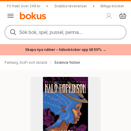
Fri frakt över 249 kr
•
Snabba leveranser
•
Billiga böcker
Sök bok, spel, pussel, penna...
Skapa nya rutiner – hälsoböcker upp till 50% →
Fantasy, SciFi och skräck
Science fiction