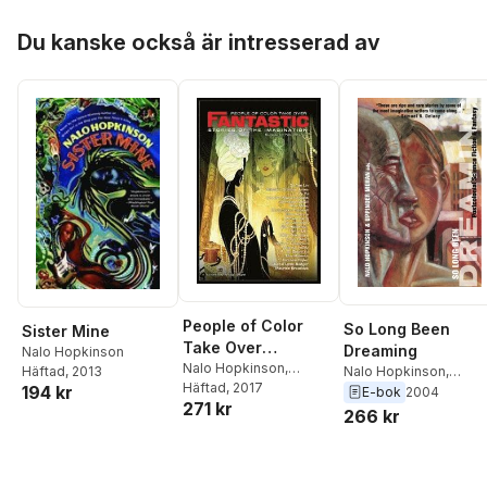
Roberts
,
S. Qiouyi Lu
,
Alberto Yanez
,
Irette Y.
Hoppa över listan
Du kanske också är intresserad av
Patterson
,
Tonya
Liburd
,
Tlotlo
Tsamaase
,
Henry Lien
,
Alex Jennings
,
Eliza
Victoria
,
Christopher
Caldwell
,
Paul Miles
,
Jermaine McGill
,
Jennifer Marie Brissett
,
E. Lily Yu
,
Minsoo Kang
,
Su-Yee Lin
,
Stephen
Graham Jones
,
Nalo
Hopkinson
,
Nisi Shawl
People of Color
So Long Been
Sister Mine
Take Over
Dreaming
Nalo Hopkinson
Fantastic Stories of
Nalo Hopkinson
,
Nalo Hopkinson
,
Häftad
, 2013
Minsoo Kang
Häftad
, 2017
,
Nisi
194 kr
the Imagination
Uppinder Mehan
E-bok
2004
271 kr
Shawl
266 kr