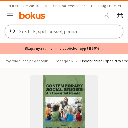
Fri frakt över 249 kr
•
Snabba leveranser
•
Billiga böcker
Sök bok, spel, pussel, penna...
Skapa nya rutiner – hälsoböcker upp till 50% →
Psykologi och pedagogik
Pedagogik
Undervisning i specifika äm