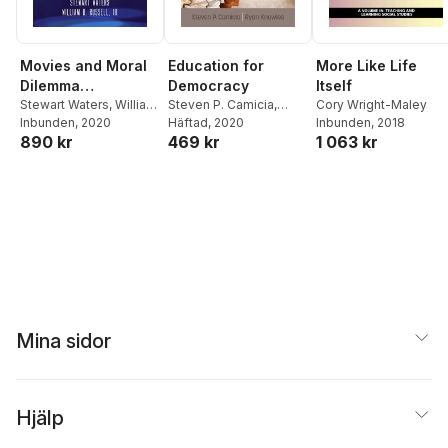
Movies and Moral
Education for
More Like Life
Dilemma
Democracy
Itself
Discussions
Stewart Waters
,
William
Steven P. Camicia
,
Cory Wright-Maley
B. Russell III
Inbunden
, 2020
,
William B.
Ryan Knowles
Häftad
, 2020
Inbunden
, 2018
890 kr
469 kr
1 063 kr
Russell
Mina sidor
Hjälp