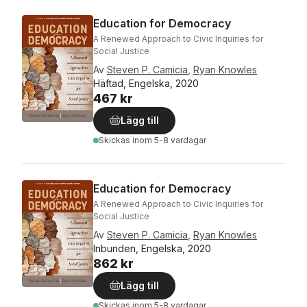
Education for Democracy
A Renewed Approach to Civic Inquiries for
Social Justice
Av
Steven P. Camicia
,
Ryan Knowles
Häftad, Engelska, 2020
467 kr
Lägg till
Skickas
inom 5-8 vardagar
Education for Democracy
A Renewed Approach to Civic Inquiries for
Social Justice
Av
Steven P. Camicia
,
Ryan Knowles
Inbunden, Engelska, 2020
862 kr
Lägg till
Skickas
inom 5-8 vardagar