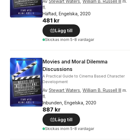
Av
Stewart Waters
,
William B. Russell III
m.
fl.
Häftad, Engelska, 2020
481 kr
Lägg till
Skickas
inom 5-8 vardagar
Movies and Moral Dilemma
Discussions
A Practical Guide to Cinema Based Character
Development
Av
Stewart Waters
,
William B. Russell III
m.
fl.
Inbunden, Engelska, 2020
887 kr
Lägg till
Skickas
inom 5-8 vardagar