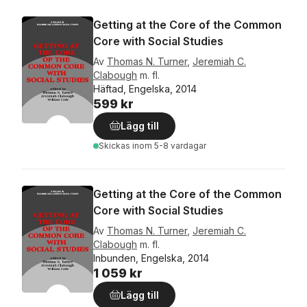
Getting at the Core of the Common
Core with Social Studies
Av
Thomas N. Turner
,
Jeremiah C.
Clabough
m. fl.
Häftad, Engelska, 2014
599 kr
Lägg till
Skickas
inom 5-8 vardagar
Getting at the Core of the Common
Core with Social Studies
Av
Thomas N. Turner
,
Jeremiah C.
Clabough
m. fl.
Inbunden, Engelska, 2014
1 059 kr
Lägg till