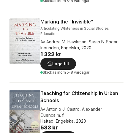
Skickas
inom 5-8 vardagar
Marking the "Invisible"
Articulating Whiteness in Social Studies
Education
Av
Andrea M. Hawkman
,
Sarah B. Shear
Inbunden, Engelska, 2020
1 322 kr
Lägg till
Skickas
inom 5-8 vardagar
Teaching for Citizenship in Urban
Schools
Av
Antonio J. Castro
,
Alexander
Cuenca
m. fl.
Häftad, Engelska, 2020
533 kr