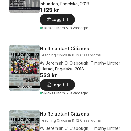
Inbunden, Engelska, 2018
1 125 kr
Lägg till
Skickas
inom 5-8 vardagar
No Reluctant Citizens
Teaching Civics in K-12 Classrooms
Av
Jeremiah C. Clabough
,
Timothy Lintner
Häftad, Engelska, 2018
533 kr
Lägg till
Skickas
inom 5-8 vardagar
No Reluctant Citizens
Teaching Civics in K-12 Classrooms
Av
Jeremiah C. Clabough
,
Timothy Lintner