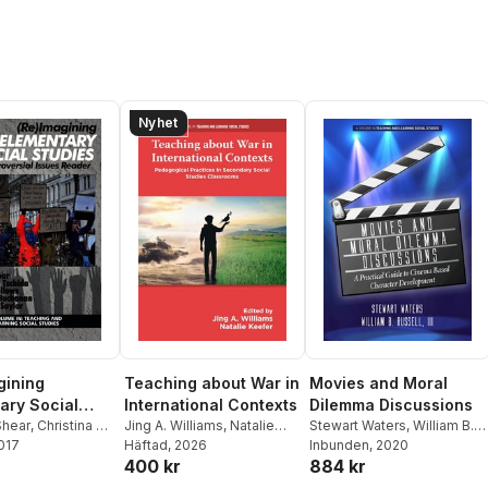
Nyhet
gining
Teaching about War in
Movies and Moral
ary Social
International Contexts
Dilemma Discussions
Shear
,
Christina M.
Jing A. Williams
,
Natalie
Stewart Waters
,
William B.
2017
Elizabeth Bellows
,
Keefer
Häftad
, 2026
Russell III
Inbunden
,
, 2020
William B.
400 kr
884 kr
uchanan
,
Elizabeth
Russell