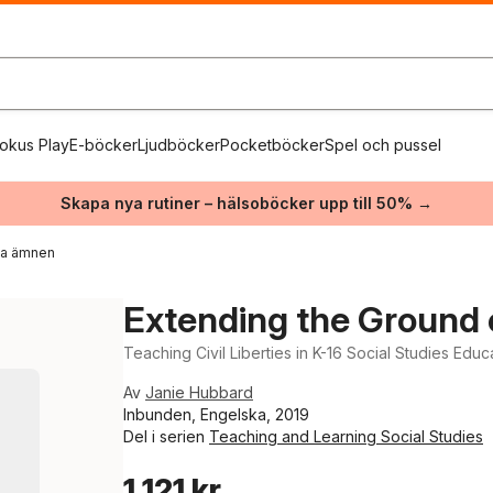
okus Play
E-böcker
Ljudböcker
Pocketböcker
Spel och pussel
Skapa nya rutiner – hälsoböcker upp till 50% →
ika ämnen
Extending the Ground 
Teaching Civil Liberties in K-16 Social Studies Educ
Av
Janie Hubbard
Inbunden, Engelska, 2019
Del i serien
Teaching and Learning Social Studies
1 121 kr