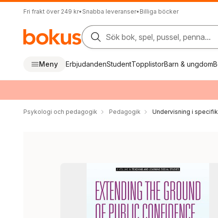
Fri frakt över 249 kr
•
Snabba leveranser
•
Billiga böcker
Sök bok, spel, pussel, penna...
Meny
Erbjudanden
Student
Topplistor
Barn & ungdom
B
Psykologi och pedagogik
Pedagogik
Undervisning i specif