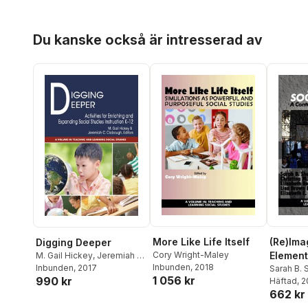
Hoppa över listan
Du kanske också är intresserad av
More Like Life Itself
(Re)Ima
Digging Deeper
Cory Wright-Maley
Element
M. Gail Hickey
,
Jeremiah C.
Inbunden
, 2018
Clabough
Inbunden
, 2017
Studies
Sarah B. 
1 056 kr
990 kr
Tschida
Häftad
, 
,
662 kr
Lisa B. B
E. Saylor