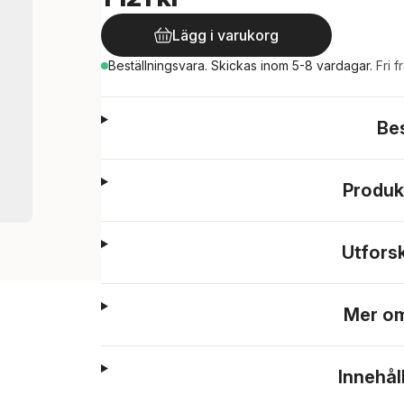
Lägg i varukorg
Beställningsvara.
Skickas
inom 5-8 vardagar
.
Fri f
Be
Produk
Utfors
Mer om
Innehål