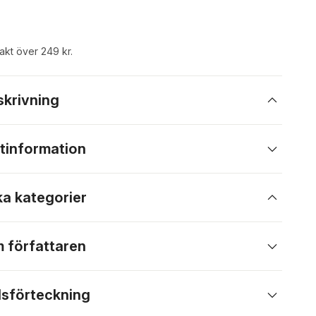
rakt över 249 kr.
skrivning
tinformation
ka kategorier
 författaren
lsförteckning