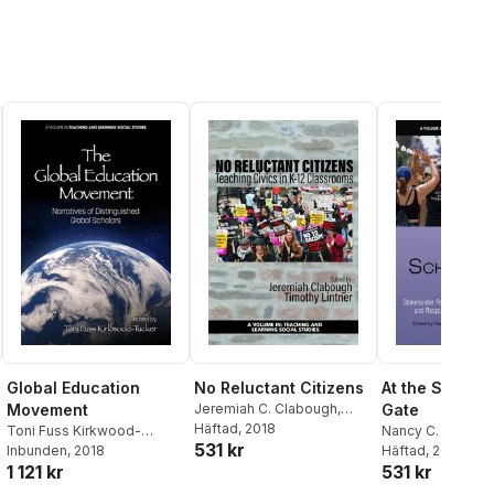
Global Education
No Reluctant Citizens
At the School
Movement
Jeremiah C. Clabough
,
Gate
Timothy Lintner
Häftad
, 2018
Toni Fuss Kirkwood-
Nancy C. Patters
531 kr
Tucker
Inbunden
, 2018
Prentice T. Chand
Häftad
, 2022
1 121 kr
531 kr