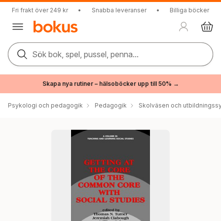
Fri frakt över 249 kr
•
Snabba leveranser
•
Billiga böcker
Sök bok, spel, pussel, penna...
Skapa nya rutiner – hälsoböcker upp till 50% →
Psykologi och pedagogik
Pedagogik
Skolväsen och utbildningss