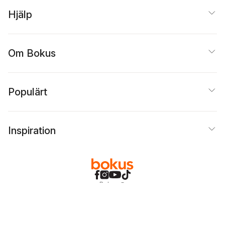
Hjälp
Om Bokus
Populärt
Inspiration
Bokus
@
Cookies
Anpassa cookies
Integritetspolicy
Köpvillkor