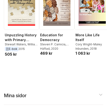
Unpuzzling History
Education for
More Like Life
with Primary
Democracy
Itself
Sources
Stewart Waters
,
William
Steven P. Camicia
,
Cory Wright-Maley
B. Russell III
,
Thomas N.
Ryan Knowles
Häftad
, 2020
Inbunden
, 2018
E-bok
2015
469 kr
1 063 kr
Turner
,
Jeremiah C.
505 kr
Clabough
Mina sidor