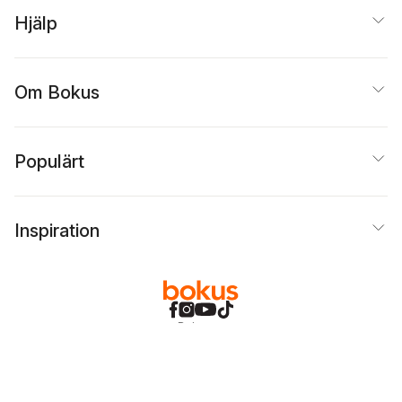
Hjälp
Om Bokus
Populärt
Inspiration
Bokus
@
Cookies
Anpassa cookies
Integritetspolicy
Köpvillkor