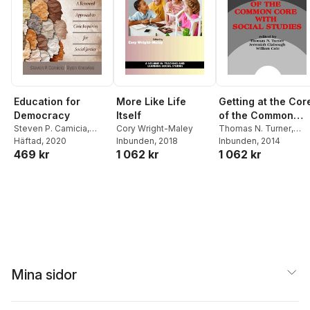
Education for
More Like Life
Getting at the Cor
Democracy
Itself
of the Common
Steven P. Camicia
,
Cory Wright-Maley
Core with Social
Thomas N. Turner
,
Ryan Knowles
Häftad
, 2020
Inbunden
, 2018
Jeremiah C. Clabough
Inbunden
, 2014
Studies
469 kr
1 062 kr
1 062 kr
William Cole
Mina sidor