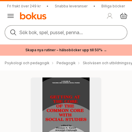
Fri frakt över 249 kr
•
Snabba leveranser
•
Billiga böcker
Sök bok, spel, pussel, penna...
Skapa nya rutiner – hälsoböcker upp till 50% →
Psykologi och pedagogik
Pedagogik
Skolväsen och utbildningss