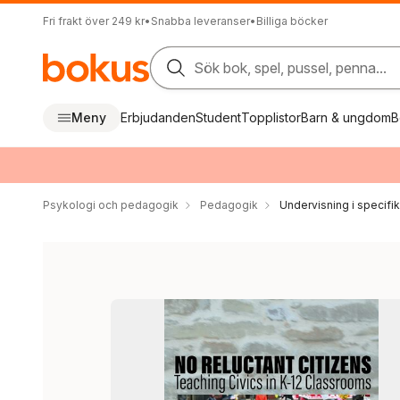
Fri frakt över 249 kr
•
Snabba leveranser
•
Billiga böcker
Sök bok, spel, pussel, penna...
Meny
Erbjudanden
Student
Topplistor
Barn & ungdom
B
Psykologi och pedagogik
Pedagogik
Undervisning i specif