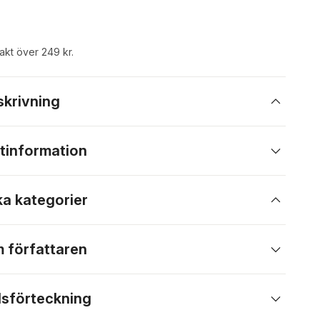
rakt över 249 kr.
skrivning
tinformation
ka kategorier
 författaren
lsförteckning