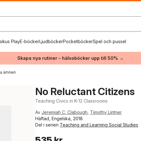
okus Play
E-böcker
Ljudböcker
Pocketböcker
Spel och pussel
Skapa nya rutiner – hälsoböcker upp till 50% →
ika ämnen
No Reluctant Citizens
Teaching Civics in K-12 Classrooms
Av
Jeremiah C. Clabough
,
Timothy Lintner
Häftad, Engelska, 2018
Del i serien
Teaching and Learning Social Studies
535 kr