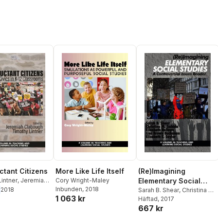
ctant Citizens
More Like Life Itself
(Re)Imagining
intner
,
Jeremiah
Cory Wright-Maley
Elementary Social
ugh
Inbunden
, 2018
2018
Studies
Sarah B. Shear
,
Christina M.
1 063 kr
Tschida
Häftad
, 2017
,
Elizabeth Bellows
,
667 kr
Lisa B. Buchanan
,
Elizabeth
E. Saylor