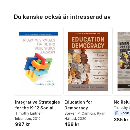
Hoppa över listan
Du kanske också är intresserad av
Integrative Strategies
Education for
No Relu
for the K-12 Social
Democracy
Timothy L
C. Clabo
E-bok
Studies Classroom
Timothy Lintner
Steven P. Camicia
,
Ryan
Inbunden
, 2012
Knowles
Häftad
, 2020
385 kr
997 kr
469 kr