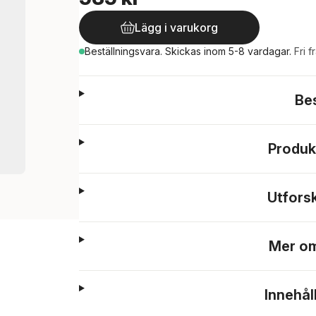
Lägg i varukorg
Beställningsvara.
Skickas
inom 5-8 vardagar
.
Fri f
Be
Produk
Utfors
Mer om
Innehål