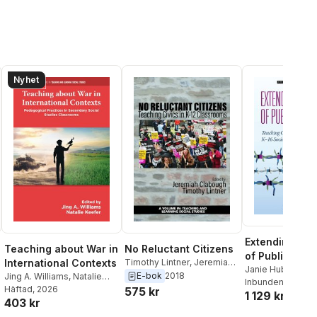
Nyhet
Extending the
Teaching about War in
No Reluctant Citizens
of Public Con
International Contexts
Timothy Lintner
,
Jeremiah
Janie Hubbard
C. Clabough
E-bok
2018
Jing A. Williams
,
Natalie
Inbunden
, 2019
Keefer
Häftad
, 2026
575 kr
1 129 kr
403 kr