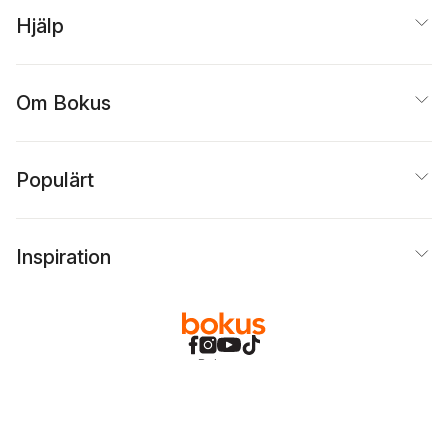
Hjälp
Om Bokus
Populärt
Inspiration
Bokus
@
Cookies
Anpassa cookies
Integritetspolicy
Köpvillkor