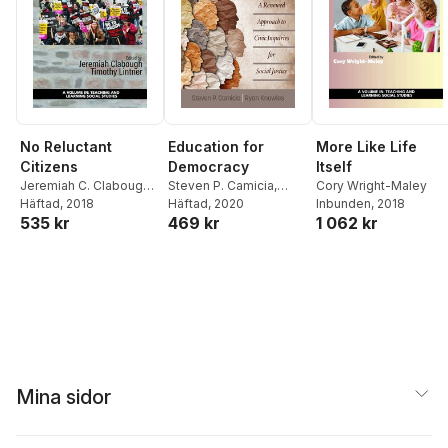
No Reluctant
Education for
More Like Life
Citizens
Democracy
Itself
Jeremiah C. Clabough
,
Steven P. Camicia
,
Cory Wright-Maley
Timothy Lintner
Häftad
, 2018
Ryan Knowles
Häftad
, 2020
Inbunden
, 2018
535 kr
469 kr
1 062 kr
Mina sidor