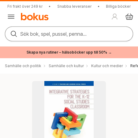
Fri frakt över 249 kr
•
Snabba leveranser
•
Billiga böcker
Sök bok, spel, pussel, penna...
Skapa nya rutiner – hälsoböcker upp till 50% →
Samhälle och politik
Samhälle och kultur
Kultur och medier
Ref