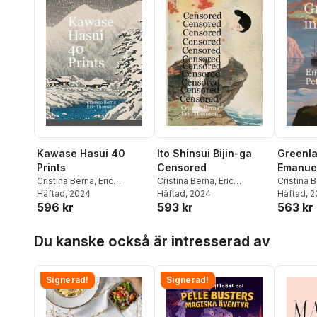
Kawase Hasui 40
Ito Shinsui Bijin-ga
Greenla
Prints
Censored
Emanuel
Cristina Berna
,
Eric
Cristina Berna
,
Eric
Cristina 
Thomsen
Häftad
, 2024
Thomsen
Häftad
, 2024
Thomse
Häftad
, 
596 kr
593 kr
563 kr
Hoppa över listan
Du kanske också är intresserad av
Signerad!
Signerad!