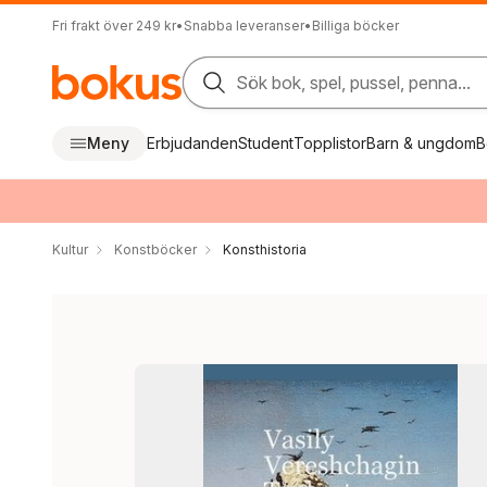
Fri frakt över 249 kr
•
Snabba leveranser
•
Billiga böcker
Sök bok, spel, pussel, penna...
Meny
Erbjudanden
Student
Topplistor
Barn & ungdom
B
Kultur
Konstböcker
Konsthistoria