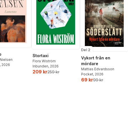
Del 2
o
Stortaxi
Vykort från en
Nielsen
Flora Wiström
mördare
, 2026
Inbunden
, 2026
Mattias Edvardsson
209 kr
259 kr
Pocket
, 2026
69 kr
99 kr