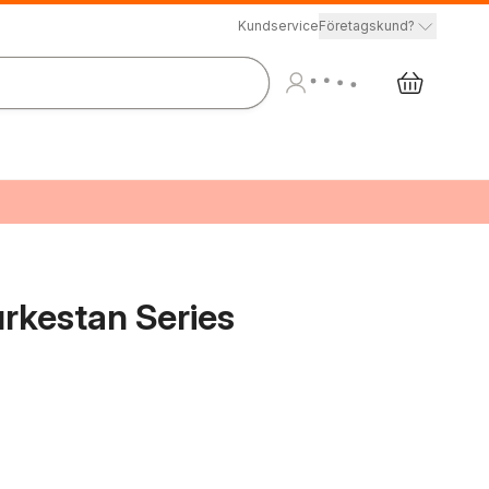
Kundservice
Företagskund?
urkestan Series