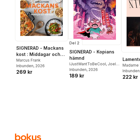
Del 2
SIGNERAD - Mackans
SIGNERAD - Kopians
kost : Middagar och
hämnd
Lament
matlådor
Marcus Frank
IJustWantToBeCool
,
Joel
Madame 
Inbunden
, 2026
Adolphson
Inbunden
, 2026
,
Emil Ejdemo
Inbunden
269 kr
189 kr
Beer
,
Victor Beer
222 kr