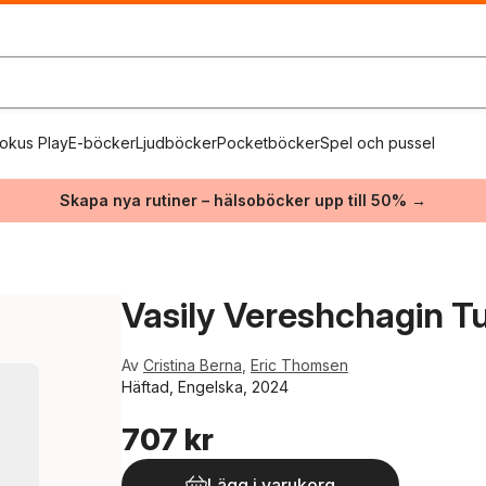
okus Play
E-böcker
Ljudböcker
Pocketböcker
Spel och pussel
Skapa nya rutiner – hälsoböcker upp till 50% →
Vasily Vereshchagin T
Av
Cristina Berna
,
Eric Thomsen
Häftad, Engelska, 2024
707 kr
Lägg i varukorg