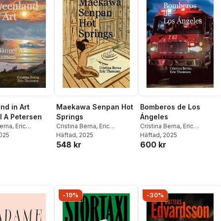
nd in Art
Maekawa Senpan Hot
Bomberos de Los
 A Petersen
Springs
Ángeles
Berna
,
Eric
Cristina Berna
,
Eric
Cristina Berna
,
Eric
n
2025
Thomsen
Häftad
, 2025
Thomsen
Häftad
, 2025
548 kr
600 kr
-19%
-30%