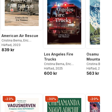
American Air Rescue
Cristina Berna
,
Eric
Thomsen
Häftad
, 2023
839 kr
Los Angeles Fire
Osamu Sugiy
Trucks
Mountains
Cristina Berna
,
Eric
Cristina Berna
,
Er
Thomsen
Häftad
, 2025
Thomsen
Häftad
, 2025
600 kr
563 kr
-23%
-30%
-20%