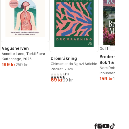
Vagusnerven
Del 1
Annette Løno
,
Torkil Færø
Bröderna Ma
Drömräkning
Kartonnage
, 2026
Bok 1 & 2
Chimamanda Ngozi Adichie
199 kr
259 kr
Nora Roberts
Pocket
, 2026
Inbunden
, 2026
(
1
)
5,0
utav 5 stjärnor. Totalt antal röster:
159 kr
199 kr
69 kr
99 kr