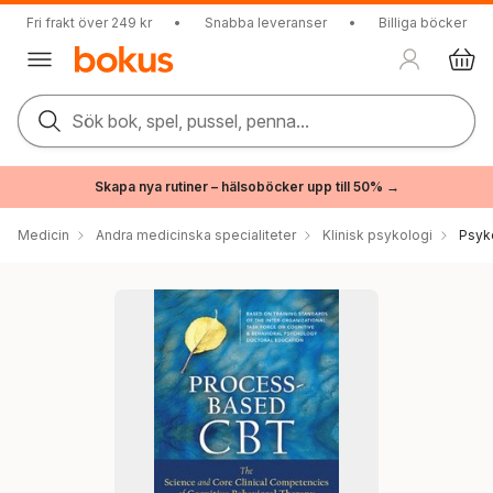
Fri frakt över 249 kr
•
Snabba leveranser
•
Billiga böcker
Sök bok, spel, pussel, penna...
Skapa nya rutiner – hälsoböcker upp till 50% →
Medicin
Andra medicinska specialiteter
Klinisk psykologi
Psyk