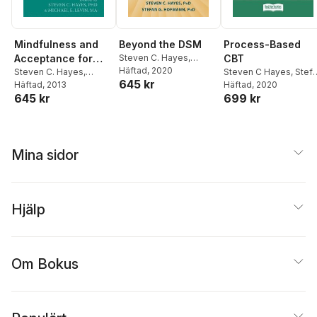
Mindfulness and
Beyond the DSM
Process-Based
Acceptance for
Steven C. Hayes
,
CBT
Steven C. Hayes
Häftad
, 2020
,
Addictive
Steven C. Hayes
,
Steven C Hayes
,
Stef
645 kr
Stefan G. Hofmann
,
Steven C Hayes
Häftad
, 2013
,
G Hofmann
Häftad
, 2020
Behaviors
Steven C Hayes
,
Stefan
645 kr
699 kr
Michael E Levin
G Hofmann
Mina sidor
Hjälp
Om Bokus