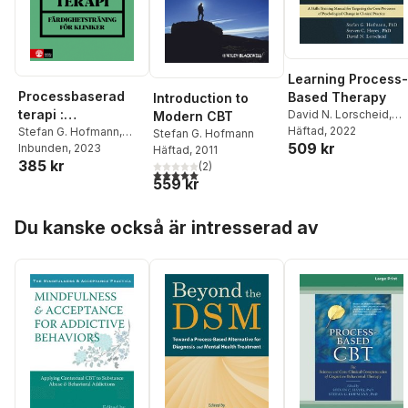
Learning Process-
Processbaserad
Based Therapy
Introduction to
terapi :
David N. Lorscheid
,
Modern CBT
Stefan G. Hofmann
Häftad
, 2022
,
färdighetsträning
Stefan G. Hofmann
,
Stefan G. Hofmann
509 kr
Steven C. Hayes
Steven C. Hayes
Inbunden
, 2023
,
David
Häftad
, 2011
för kliniker
385 kr
N. Lorscheid
(
2
)
5,0
utav 5 stjärnor. Totalt antal röster:
559 kr
Hoppa över listan
Du kanske också är intresserad av