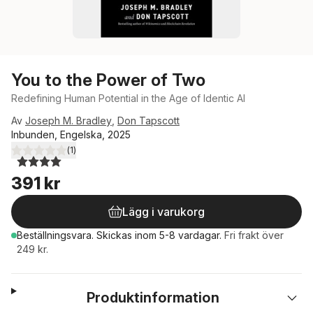
You to the Power of Two
Redefining Human Potential in the Age of Identic AI
Av
Joseph M. Bradley
,
Don Tapscott
Inbunden, Engelska, 2025
(
1
)
4,0
utav 5 stjärnor. Totalt antal röster:
391 kr
Lägg i varukorg
Beställningsvara.
Skickas
inom 5-8 vardagar
.
Fri frakt över
249 kr.
Produktinformation