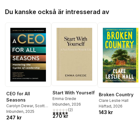
Hoppa över listan
Du kanske också är intresserad av
Start With Yourself
CEO for All
Broken Country
Emma Grede
Seasons
Clare Leslie Hall
Inbunden
, 2026
Carolyn Dewar
,
Scott
Häftad
, 2026
(
2
)
143 kr
Keller
Inbunden
,
Vikram Malhotra
, 2025
,
5,0
utav 5 stjärnor. Totalt antal röster:
270 kr
247 kr
Kurt Strovink