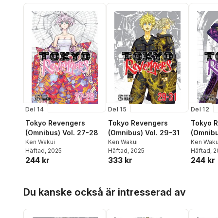
Del 14
Del 15
Del 12
Tokyo Revengers
Tokyo Revengers
Tokyo 
(Omnibus) Vol. 27-28
(Omnibus) Vol. 29-31
(Omnibu
Ken Wakui
Ken Wakui
Ken Waku
Häftad
, 2025
Häftad
, 2025
Häftad
, 
244 kr
333 kr
244 kr
Hoppa över listan
Du kanske också är intresserad av