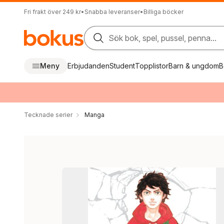
Fri frakt över 249 kr
•
Snabba leveranser
•
Billiga böcker
Sök bok, spel, pussel, penna...
Meny
Erbjudanden
Student
Topplistor
Barn & ungdom
B
Tecknade serier
Manga