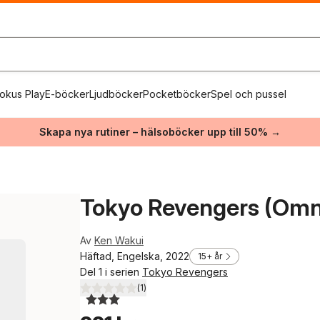
okus Play
E-böcker
Ljudböcker
Pocketböcker
Spel och pussel
Skapa nya rutiner – hälsoböcker upp till 50% →
Tokyo Revengers (Omni
Av
Ken Wakui
Häftad, Engelska, 2022
15+ år
Del 1 i serien
Tokyo Revengers
(
1
)
3,0
utav 5 stjärnor. Totalt antal röster: