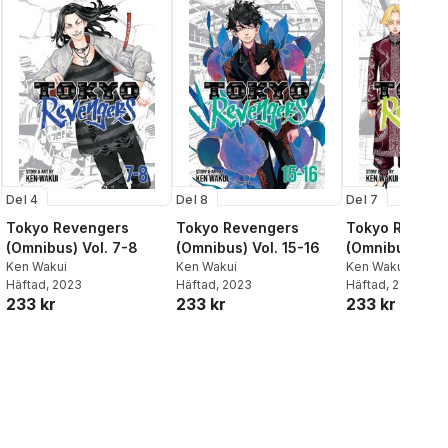
Del 4
Del 8
Del 7
Tokyo Revengers
Tokyo Revengers
Tokyo Reveng
(Omnibus) Vol. 7-8
(Omnibus) Vol. 15-16
(Omnibus) Vol.
Ken Wakui
Ken Wakui
Ken Wakui
Häftad
, 2023
Häftad
, 2023
Häftad
, 2023
233 kr
233 kr
233 kr