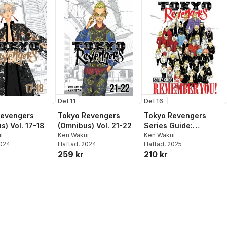
Del 11
Del 16
Revengers
Tokyo Revengers
Tokyo Revengers
s) Vol. 17-18
(Omnibus) Vol. 21-22
Series Guide:
i
Ken Wakui
REMEMBER YOU!
Ken Wakui
2024
Häftad
, 2024
Häftad
, 2025
259 kr
210 kr