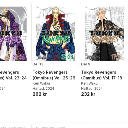
Del 13
Del 9
Revengers
Tokyo Revengers
Tokyo Revengers
s) Vol. 23-24
(Omnibus) Vol. 25-26
(Omnibus) Vol. 17-18
i
Ken Wakui
Ken Wakui
2024
Häftad
, 2024
Häftad
, 2024
262 kr
232 kr