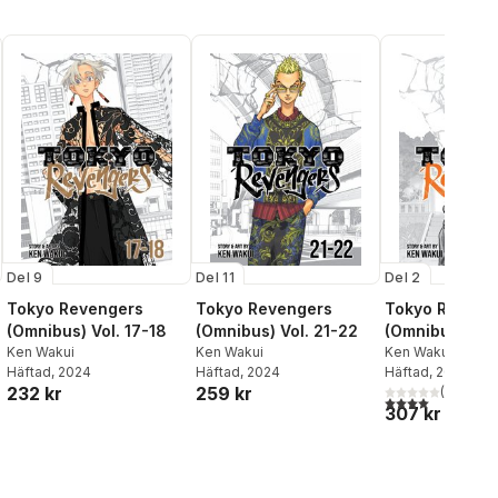
Del 9
Del 11
Del 2
Tokyo Revengers
Tokyo Revengers
Tokyo Reveng
(Omnibus) Vol. 17-18
(Omnibus) Vol. 21-22
(Omnibus) Vol
Ken Wakui
Ken Wakui
Ken Wakui
Häftad
, 2024
Häftad
, 2024
Häftad
, 2022
232 kr
259 kr
(
1
)
4,0
utav 5 stjärnor
307 kr