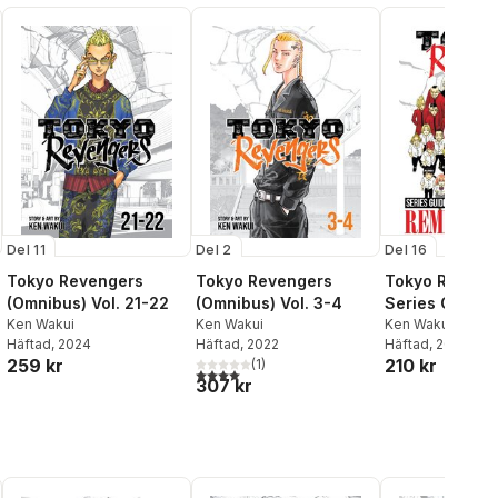
Del 11
Del 2
Del 16
Tokyo Revengers
Tokyo Revengers
Tokyo Reveng
(Omnibus) Vol. 21-22
(Omnibus) Vol. 3-4
Series Guide:
Ken Wakui
Ken Wakui
REMEMBER YO
Ken Wakui
Häftad
, 2024
Häftad
, 2022
Häftad
, 2025
259 kr
210 kr
(
1
)
4,0
utav 5 stjärnor. Totalt antal röster:
307 kr