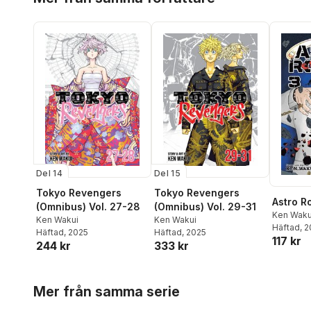
Del 14
Del 15
Tokyo Revengers
Tokyo Revengers
Astro Ro
(Omnibus) Vol. 27-28
(Omnibus) Vol. 29-31
Ken Waku
Ken Wakui
Ken Wakui
Häftad
, 
Häftad
, 2025
Häftad
, 2025
117 kr
244 kr
333 kr
Hoppa över listan
Mer från samma serie