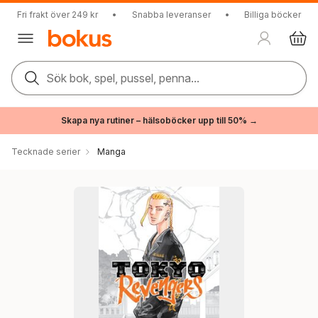
Fri frakt över 249 kr
•
Snabba leveranser
•
Billiga böcker
Sök bok, spel, pussel, penna...
Skapa nya rutiner – hälsoböcker upp till 50% →
Tecknade serier
Manga