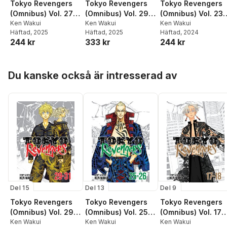
Tokyo Revengers
Tokyo Revengers
Tokyo Revengers
(Omnibus) Vol. 27-
(Omnibus) Vol. 29-
(Omnibus) Vol. 23-
28
Ken Wakui
31
Ken Wakui
24
Ken Wakui
Häftad
, 2025
Häftad
, 2025
Häftad
, 2024
244 kr
333 kr
244 kr
Hoppa över listan
Du kanske också är intresserad av
Del 15
Del 13
Del 9
Tokyo Revengers
Tokyo Revengers
Tokyo Revengers
(Omnibus) Vol. 29-
(Omnibus) Vol. 25-
(Omnibus) Vol. 17-
31
Ken Wakui
26
Ken Wakui
18
Ken Wakui