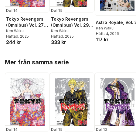
Del 14
Del 15
Tokyo Revengers
Tokyo Revengers
Astro Royale, Vol. 
(Omnibus) Vol. 27-
(Omnibus) Vol. 29-
Ken Wakui
28
Ken Wakui
31
Ken Wakui
Häftad
, 2026
Häftad
, 2025
Häftad
, 2025
117 kr
244 kr
333 kr
Hoppa över listan
Mer från samma serie
Del 14
Del 15
Del 12