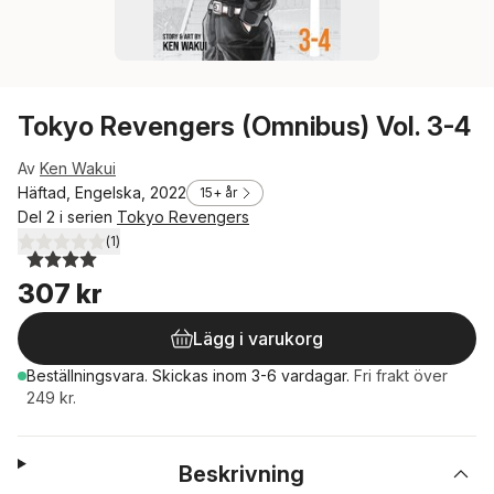
Tokyo Revengers (Omnibus) Vol. 3-4
Av
Ken Wakui
Häftad, Engelska, 2022
15+ år
Del 2 i serien
Tokyo Revengers
(
1
)
4,0
utav 5 stjärnor. Totalt antal röster:
307 kr
Lägg i varukorg
Beställningsvara.
Skickas
inom 3-6 vardagar
.
Fri frakt över
249 kr.
Beskrivning