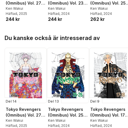
(Omnibus) Vol. 27-
(Omnibus) Vol. 23-
(Omnibus) Vol. 25-
28
Ken Wakui
24
Ken Wakui
26
Ken Wakui
Häftad
, 2025
Häftad
, 2024
Häftad
, 2024
244 kr
244 kr
262 kr
Hoppa över listan
Du kanske också är intresserad av
Del 14
Del 13
Del 9
Tokyo Revengers
Tokyo Revengers
Tokyo Revengers
(Omnibus) Vol. 27-
(Omnibus) Vol. 25-
(Omnibus) Vol. 17-
28
Ken Wakui
26
Ken Wakui
18
Ken Wakui
Häftad
, 2025
Häftad
, 2024
Häftad
, 2024