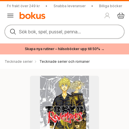
Fri frakt över 249 kr
•
Snabba leveranser
•
Billiga böcker
Sök bok, spel, pussel, penna...
Skapa nya rutiner – hälsoböcker upp till 50% →
Tecknade serier
Tecknade serier och romaner