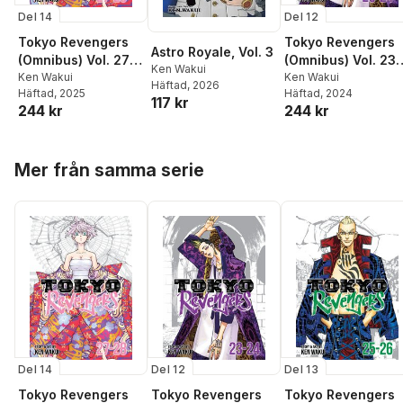
Del 14
Del 12
Tokyo Revengers
Tokyo Revengers
Astro Royale, Vol. 3
(Omnibus) Vol. 27-
(Omnibus) Vol. 23-
Ken Wakui
28
Ken Wakui
24
Ken Wakui
Häftad
, 2026
Häftad
, 2025
Häftad
, 2024
117 kr
244 kr
244 kr
Hoppa över listan
Mer från samma serie
Del 14
Del 12
Del 13
Tokyo Revengers
Tokyo Revengers
Tokyo Revengers