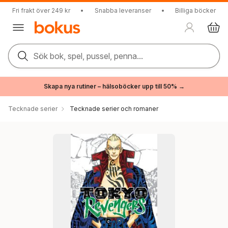
Fri frakt över 249 kr
•
Snabba leveranser
•
Billiga böcker
Sök bok, spel, pussel, penna...
Skapa nya rutiner – hälsoböcker upp till 50% →
Tecknade serier
Tecknade serier och romaner