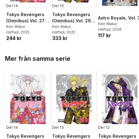
Del 14
Del 15
Tokyo Revengers
Tokyo Revengers
Astro Royale, Vol. 
(Omnibus) Vol. 27-
(Omnibus) Vol. 29-
Ken Wakui
28
Ken Wakui
31
Ken Wakui
Häftad
, 2026
Häftad
, 2025
Häftad
, 2025
117 kr
244 kr
333 kr
Hoppa över listan
Mer från samma serie
Del 14
Del 15
Del 12
Tokyo Revengers
Tokyo Revengers
Tokyo Revengers