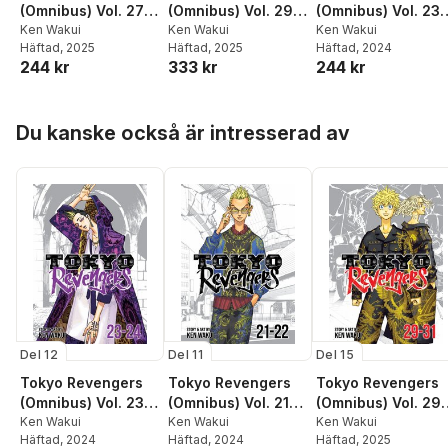
(Omnibus) Vol. 27-
(Omnibus) Vol. 29-
(Omnibus) Vol. 23-
28
Ken Wakui
31
Ken Wakui
24
Ken Wakui
Häftad
, 2025
Häftad
, 2025
Häftad
, 2024
244 kr
333 kr
244 kr
Hoppa över listan
Du kanske också är intresserad av
Del 12
Del 11
Del 15
Tokyo Revengers
Tokyo Revengers
Tokyo Revengers
(Omnibus) Vol. 23-
(Omnibus) Vol. 21-
(Omnibus) Vol. 29-
24
Ken Wakui
22
Ken Wakui
31
Ken Wakui
Häftad
, 2024
Häftad
, 2024
Häftad
, 2025