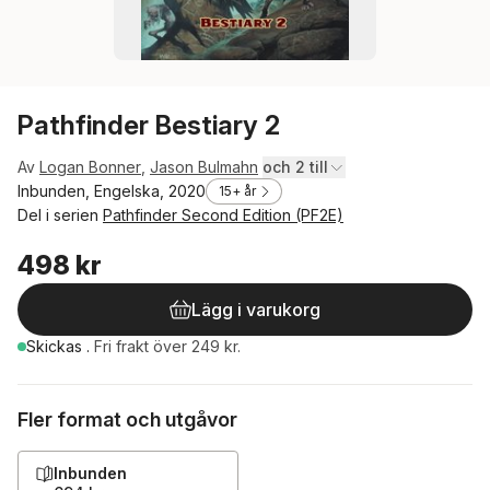
Pathfinder Bestiary 2
Av
Logan Bonner
,
Jason Bulmahn
och 2 till
Inbunden, Engelska, 2020
15+ år
Del i serien
Pathfinder Second Edition (PF2E)
498 kr
Lägg i varukorg
Skickas
.
Fri frakt över 249 kr.
Fler format och utgåvor
Inbunden