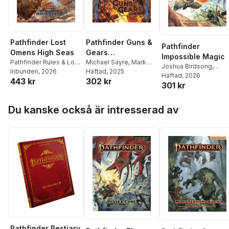
Pathfinder Lost
Pathfinder Guns &
Pathfinder
Omens High Seas
Gears
Impossible Magic
Pathfinder Rules & Lore
(Remastered)
Michael Sayre
,
Mark
Joshua Birdsong
,
Team
Inbunden
, 2026
Seifter
Häftad
, 2025
Logan Bonner
Häftad
, 2026
443 kr
302 kr
301 kr
Hoppa över listan
Du kanske också är intresserad av
Pathfinder Bestiary