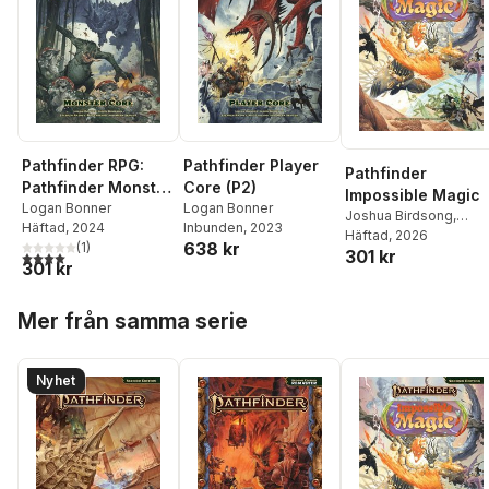
Pathfinder RPG:
Pathfinder Player
Pathfinder
Pathfinder Monster
Core (P2)
Impossible Magic
Core Pocket Edition
Logan Bonner
Logan Bonner
Joshua Birdsong
,
Häftad
, 2024
Inbunden
, 2023
(P2)
Logan Bonner
Häftad
, 2026
638 kr
(
1
)
301 kr
4,0
utav 5 stjärnor. Totalt antal röster:
301 kr
Hoppa över listan
Mer från samma serie
Nyhet