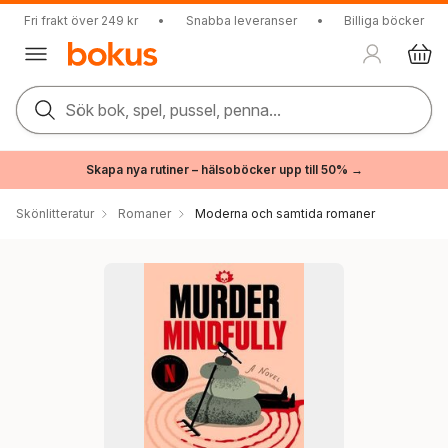
Fri frakt över 249 kr
•
Snabba leveranser
•
Billiga böcker
Sök bok, spel, pussel, penna...
Skapa nya rutiner – hälsoböcker upp till 50% →
Skönlitteratur
Romaner
Moderna och samtida romaner