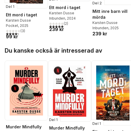
Del 2
Del 1
Ett mord i taget
Mitt inre barn vill
Karsten Dusse
Ett mord i taget
mörda
Inbunden
, 2024
Karsten Dusse
Karsten Dusse
(
2
)
Pocket
, 2025
5,0
utav 5 stjärnor. Totalt antal röster:
Inbunden
, 2025
239 kr
(
3
)
239 kr
4,3
utav 5 stjärnor. Totalt antal röster:
99 kr
Hoppa över listan
Du kanske också är intresserad av
Del 1
Del 1
Murder Mindfully
Murder Mindfully