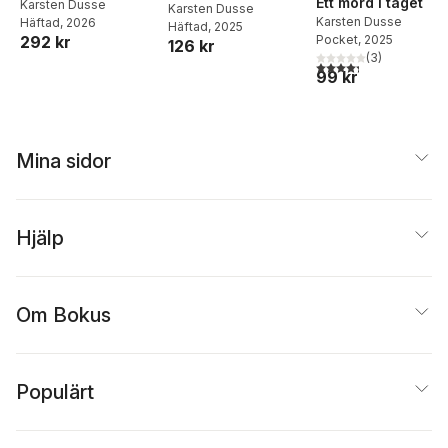
Ett mord i taget
Karsten Dusse
Karsten Dusse
Karsten Dusse
Häftad
, 2026
Häftad
, 2025
292 kr
Pocket
, 2025
126 kr
(
3
)
4,3
utav 5 stjärnor. Tota
99 kr
Mina sidor
Hjälp
Om Bokus
Populärt