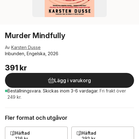
Murder Mindfully
Av
Karsten Dusse
Inbunden, Engelska, 2026
391 kr
Lägg i varukorg
Beställningsvara.
Skickas
inom 3-6 vardagar
.
Fri frakt över
249 kr.
Fler format och utgåvor
Häftad
Häftad
126 kr
292 kr