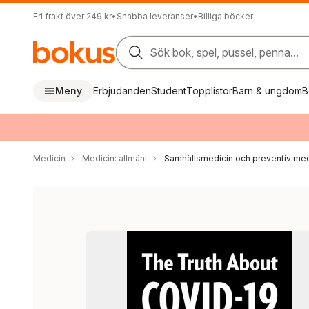
Fri frakt över 249 kr
•
Snabba leveranser
•
Billiga böcker
Sök bok, spel, pussel, penna...
Meny
Erbjudanden
Student
Topplistor
Barn & ungdom
B
Medicin
Medicin: allmänt
Samhällsmedicin och preventiv med