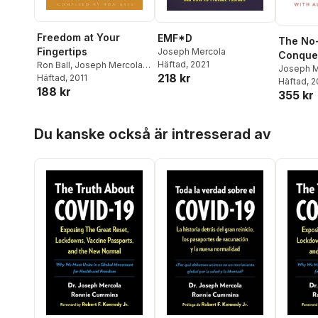
Freedom at Your
EMF*D
The No-
Fingertips
Joseph Mercola
Conque
Häftad
, 2021
Ron Ball
,
Joseph Mercola
,
Carboh
Joseph M
218 kr
Ron Ball
Häftad
, 2011
Häftad
, 
Addicti
188 kr
355 kr
Slim for
Hoppa över listan
Du kanske också är intresserad av