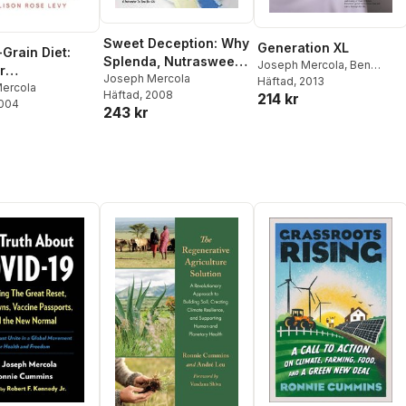
Sweet Deception: Why
Generation XL
Grain Diet:
Splenda, Nutrasweet,
Joseph Mercola
,
Ben
r
and the FDA May Be
Joseph Mercola
Lerner
Häftad
, 2013
ydrate
ercola
Häftad
, 2008
Hazardous to Your
214 kr
2004
on and Stay
243 kr
Health
 Life