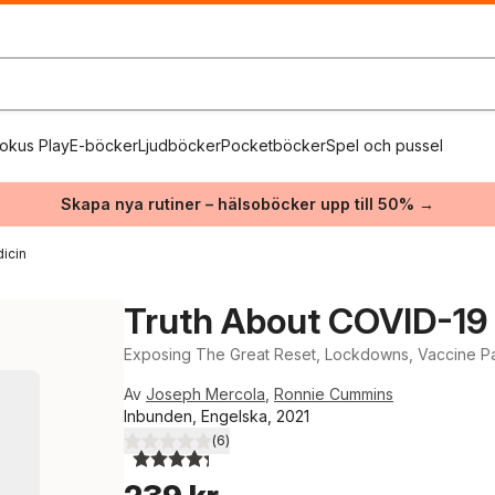
okus Play
E-böcker
Ljudböcker
Pocketböcker
Spel och pussel
Skapa nya rutiner – hälsoböcker upp till 50% →
icin
Truth About COVID-19
Exposing The Great Reset, Lockdowns, Vaccine P
Av
Joseph Mercola
,
Ronnie Cummins
Inbunden, Engelska, 2021
(
6
)
4,3
utav 5 stjärnor. Totalt antal röster: