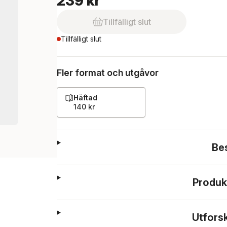
239 kr
Tillfälligt slut
Tillfälligt slut
Fler format och utgåvor
Häftad
140 kr
Be
Produk
Utfors