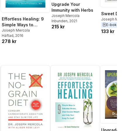
Upgrade Your
Immunity with Herbs
Sweet Decept
Joseph Mercola
Effortless Healing: 9
Joseph Mercola
Inbunden
, 2021
Simple Ways to
E-bok
2006
215 kr
Sidestep Illness, Shed
Joseph Mercola
133 kr
Häftad
, 2016
Excess Weight, and
278 kr
Help Your Body Fix
Itself
Upgrade Your