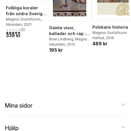
Folkliga koraler
från södra Sverige
: koraler, andliga
Magnus Gustafsson
,
Eleonor Andersson
Inbunden
, 2021
visor och gamla
Polskans historia
Gamla visor,
(
2
)
psalmer
5,0
utav 5 stjärnor. Totalt antal röster:
Magnus Gustafsson
ballader och rap :
339 kr
Häftad
, 2016
från muntlig
Boel Lindberg
,
Magnus
489 kr
Gustafsson
Inbunden
, 2013
,
Gunilla
förmedling till
195 kr
Byrman
,
Karin Eriksson
,
publicering på
Lennart Carlsson
,
nätet
Eleonor Andersson
Mina sidor
Hjälp