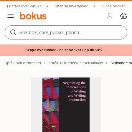
Fri frakt över 249 kr
•
Snabba leveranser
•
Billiga böcker
Sök bok, spel, pussel, penna...
Skapa nya rutiner – hälsoböcker upp till 50% →
Språk och ordböcker
Språk: referensverk och allmänt
Skrivande o