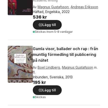
Academic Writing
Av
Magnus Gustafsson
,
Andreas Eriksson
Häftad, Engelska, 2022
536 kr
Lägg till
Skickas
inom 5-8 vardagar
Gamla visor, ballader och rap : från
muntlig förmedling till publicering
på nätet
Av
Boel Lindberg
,
Magnus Gustafsson
m.
fl.
Inbunden, Svenska, 2013
195 kr
Lägg till
Skickas