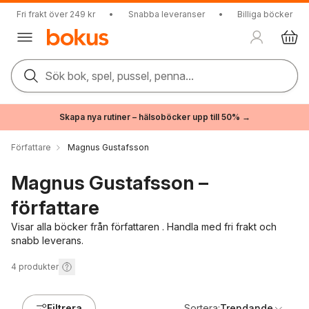
Fri frakt över 249 kr
•
Snabba leveranser
•
Billiga böcker
Sök bok, spel, pussel, penna...
Skapa nya rutiner – hälsoböcker upp till 50% →
Författare
Magnus Gustafsson
Magnus Gustafsson –
författare
Visar alla böcker från författaren . Handla med fri frakt och
snabb leverans.
4
produkter
Filtrera
Sortera:
Trendande