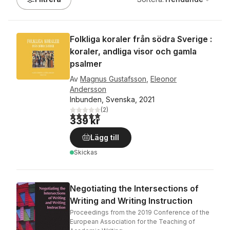
Folkliga koraler från södra Sverige :
koraler, andliga visor och gamla
psalmer
Av
Magnus Gustafsson
,
Eleonor
Andersson
Inbunden, Svenska, 2021
(
2
)
5,0
utav 5 stjärnor. Totalt antal röster:
339 kr
Lägg till
Skickas
Negotiating the Intersections of
Writing and Writing Instruction
Proceedings from the 2019 Conference of the
European Association for the Teaching of