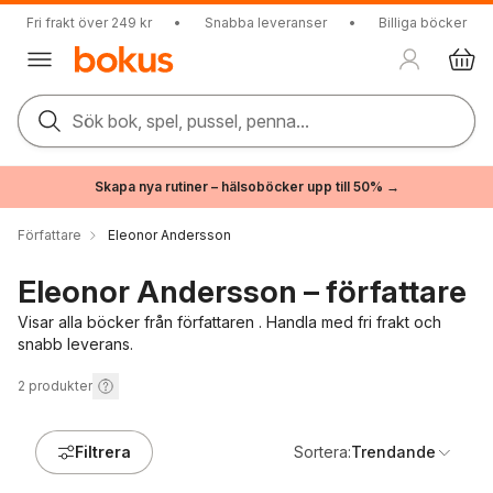
Fri frakt över 249 kr
•
Snabba leveranser
•
Billiga böcker
Sök bok, spel, pussel, penna...
Skapa nya rutiner – hälsoböcker upp till 50% →
Författare
Eleonor Andersson
Eleonor Andersson – författare
Visar alla böcker från författaren . Handla med fri frakt och
snabb leverans.
2
produkter
Filtrera
Sortera:
Trendande