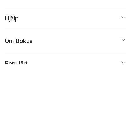
Hjälp
Om Bokus
Populärt
Inspiration
Bokus
@
Cookies
Anpassa cookies
Integritetspolicy
Köpvillkor