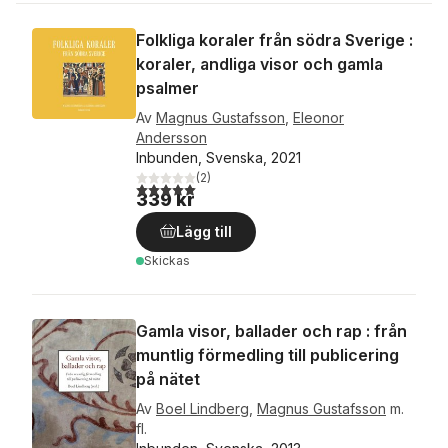
Folkliga koraler från södra Sverige :
koraler, andliga visor och gamla
psalmer
Av
Magnus Gustafsson
,
Eleonor
Andersson
Inbunden, Svenska, 2021
(
2
)
5,0
utav 5 stjärnor. Totalt antal röster:
339 kr
Lägg till
Skickas
Gamla visor, ballader och rap : från
muntlig förmedling till publicering
på nätet
Av
Boel Lindberg
,
Magnus Gustafsson
m.
fl.