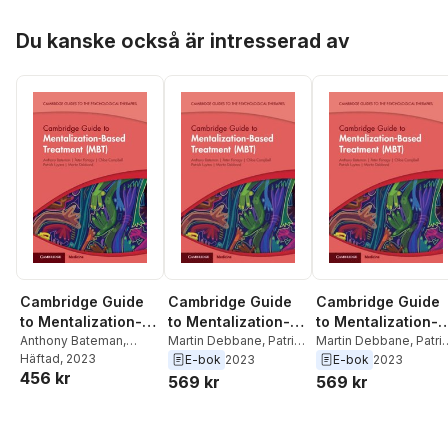
Luyten
,
Martin
Debban&#233;
Hoppa över listan
Du kanske också är intresserad av
Cambridge Guide
Cambridge Guide
Cambridge Guide
to Mentalization-
to Mentalization-
to Mentalization-
Based Treatment
Anthony Bateman
,
Based Treatment
Martin Debbane
,
Patrick
Based Treatment
Martin Debbane
,
Patri
Peter Fonagy
Häftad
, 2023
,
Chloe
Luyten
,
Chloe
Luyten
,
Chloe
E-bok
2023
E-bok
2023
(MBT)
(MBT)
(MBT)
456 kr
Campbell
,
Patrick
Campbell
,
Peter
Campbell
,
Peter
569 kr
569 kr
Luyten
,
Martin
Fonagy
,
Anthony
Fonagy
,
Anthony
Debban&#233;
Bateman
Bateman