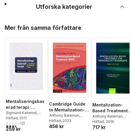
Utforska kategorier
Hoppa över listan
Mer från samma författare
Mentaliseringsbas
Cambridge Guide
Mentalization-
erad terapi :
to Mentalization-
Based Treatment
manual och
Sigmund Karterud
,
Based Treatment
Anthony Bateman
,
for Personality
Anthony Bateman
,
Anthony Bateman
Häftad
, 2011
bedömningsskala
Peter Fonagy
Häftad
, 2023
,
Chloe
(MBT)
Peter Fonagy
Häftad
, 2016
Disorders
(
2
)
3,5
utav 5 stjärnor. Totalt antal röster:
456 kr
Campbell
,
Patrick
717 kr
259 kr