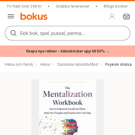
Fri frakt över 249 kr
•
Snabba leveranser
•
Billiga böcker
Sök bok, spel, pussel, penna...
Skapa nya rutiner – hälsoböcker upp till 50% →
Hälsa och familj
Hälsa
Särskilda hälsotillstånd
Psykisk ohälsa